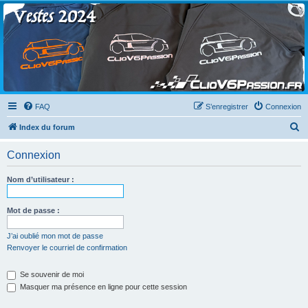
Clio V6 Passion
Le site français des passionnés de Clio V6
FAQ
S’enregistrer
Connexion
R
Index du forum
e
Connexion
c
h
Nom d’utilisateur :
e
r
Mot de passe :
c
J’ai oublié mon mot de passe
h
Renvoyer le courriel de confirmation
e
Se souvenir de moi
r
Masquer ma présence en ligne pour cette session