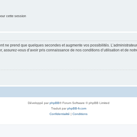
our cette session
ment ne prend que quelques secondes et augmente vos possibilités. L’administrate
 assurez-vous d’avoir pris connaissance de nos conditions d’utilisation et de notre 
Développé par
phpBB
® Forum Software © phpBB Limited
Traduit par
phpBB-fr.com
Confidentialité
|
Conditions