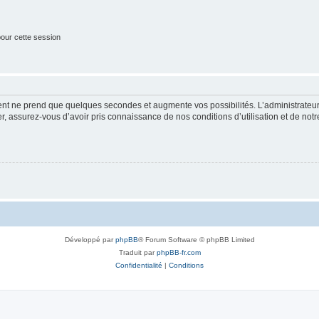
our cette session
ment ne prend que quelques secondes et augmente vos possibilités. L’administrate
 assurez-vous d’avoir pris connaissance de nos conditions d’utilisation et de notre 
Développé par
phpBB
® Forum Software © phpBB Limited
Traduit par
phpBB-fr.com
Confidentialité
|
Conditions