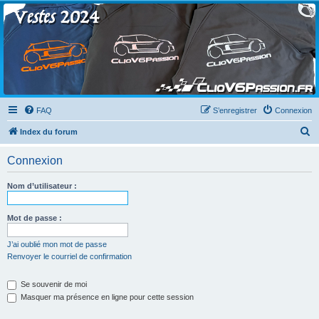
Clio V6 Passion
Le site français des passionnés de Clio V6
FAQ
S’enregistrer
Connexion
R
Index du forum
e
Connexion
c
h
Nom d’utilisateur :
e
r
Mot de passe :
c
J’ai oublié mon mot de passe
h
Renvoyer le courriel de confirmation
e
Se souvenir de moi
r
Masquer ma présence en ligne pour cette session