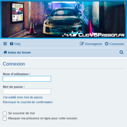
Clio V6 Passion
Le site français des passionnés de Clio V6
FAQ
S’enregistrer
Connexion
R
Index du forum
e
Connexion
c
h
Nom d’utilisateur :
e
r
Mot de passe :
c
J’ai oublié mon mot de passe
h
Renvoyer le courriel de confirmation
e
Se souvenir de moi
r
Masquer ma présence en ligne pour cette session