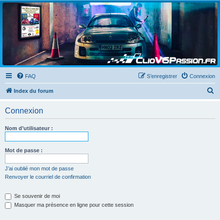
Clio V6 Passion
Le site français des passionnés de Clio V6
FAQ
S’enregistrer
Connexion
R
Index du forum
e
Connexion
c
h
Nom d’utilisateur :
e
r
Mot de passe :
c
J’ai oublié mon mot de passe
h
Renvoyer le courriel de confirmation
e
Se souvenir de moi
r
Masquer ma présence en ligne pour cette session