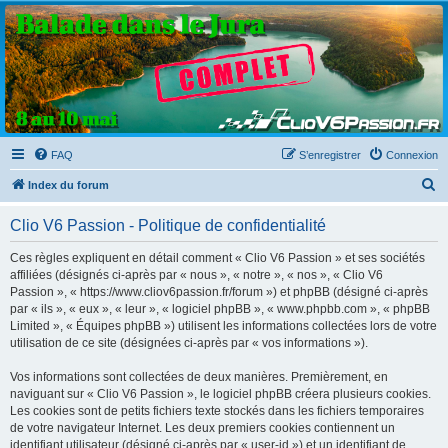
Clio V6 Passion
Le site français des passionnés de Clio V6
FAQ
S’enregistrer
Connexion
R
Index du forum
e
Clio V6 Passion - Politique de confidentialité
c
h
Ces règles expliquent en détail comment « Clio V6 Passion » et ses sociétés
affiliées (désignés ci-après par « nous », « notre », « nos », « Clio V6
e
Passion », « https://www.cliov6passion.fr/forum ») et phpBB (désigné ci-après
r
par « ils », « eux », « leur », « logiciel phpBB », « www.phpbb.com », « phpBB
Limited », « Équipes phpBB ») utilisent les informations collectées lors de votre
c
utilisation de ce site (désignées ci-après par « vos informations »).
h
Vos informations sont collectées de deux manières. Premièrement, en
e
naviguant sur « Clio V6 Passion », le logiciel phpBB créera plusieurs cookies.
r
Les cookies sont de petits fichiers texte stockés dans les fichiers temporaires
de votre navigateur Internet. Les deux premiers cookies contiennent un
identifiant utilisateur (désigné ci-après par « user-id ») et un identifiant de