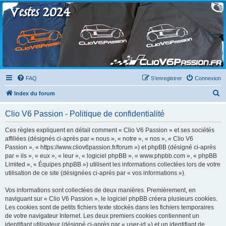
Clio V6 Passion
Le site français des passionnés de Clio V6
FAQ
S’enregistrer
Connexion
R
Index du forum
e
Clio V6 Passion - Politique de confidentialité
c
h
Ces règles expliquent en détail comment « Clio V6 Passion » et ses sociétés
affiliées (désignés ci-après par « nous », « notre », « nos », « Clio V6
e
Passion », « https://www.cliov6passion.fr/forum ») et phpBB (désigné ci-après
r
par « ils », « eux », « leur », « logiciel phpBB », « www.phpbb.com », « phpBB
Limited », « Équipes phpBB ») utilisent les informations collectées lors de votre
c
utilisation de ce site (désignées ci-après par « vos informations »).
h
Vos informations sont collectées de deux manières. Premièrement, en
e
naviguant sur « Clio V6 Passion », le logiciel phpBB créera plusieurs cookies.
r
Les cookies sont de petits fichiers texte stockés dans les fichiers temporaires
de votre navigateur Internet. Les deux premiers cookies contiennent un
identifiant utilisateur (désigné ci-après par « user-id ») et un identifiant de