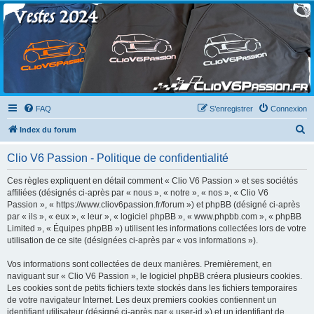
Clio V6 Passion
Le site français des passionnés de Clio V6
FAQ
S’enregistrer
Connexion
R
Index du forum
e
Clio V6 Passion - Politique de confidentialité
c
h
Ces règles expliquent en détail comment « Clio V6 Passion » et ses sociétés
affiliées (désignés ci-après par « nous », « notre », « nos », « Clio V6
e
Passion », « https://www.cliov6passion.fr/forum ») et phpBB (désigné ci-après
r
par « ils », « eux », « leur », « logiciel phpBB », « www.phpbb.com », « phpBB
Limited », « Équipes phpBB ») utilisent les informations collectées lors de votre
c
utilisation de ce site (désignées ci-après par « vos informations »).
h
Vos informations sont collectées de deux manières. Premièrement, en
e
naviguant sur « Clio V6 Passion », le logiciel phpBB créera plusieurs cookies.
r
Les cookies sont de petits fichiers texte stockés dans les fichiers temporaires
de votre navigateur Internet. Les deux premiers cookies contiennent un
identifiant utilisateur (désigné ci-après par « user-id ») et un identifiant de