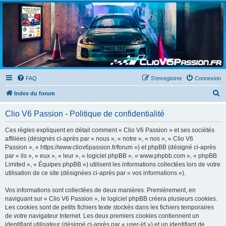
Clio V6 Passion
Le site français des passionnés de Clio V6
FAQ
S’enregistrer
Connexion
R
Index du forum
e
Clio V6 Passion - Politique de confidentialité
c
h
Ces règles expliquent en détail comment « Clio V6 Passion » et ses sociétés
affiliées (désignés ci-après par « nous », « notre », « nos », « Clio V6
e
Passion », « https://www.cliov6passion.fr/forum ») et phpBB (désigné ci-après
r
par « ils », « eux », « leur », « logiciel phpBB », « www.phpbb.com », « phpBB
Limited », « Équipes phpBB ») utilisent les informations collectées lors de votre
c
utilisation de ce site (désignées ci-après par « vos informations »).
h
Vos informations sont collectées de deux manières. Premièrement, en
e
naviguant sur « Clio V6 Passion », le logiciel phpBB créera plusieurs cookies.
r
Les cookies sont de petits fichiers texte stockés dans les fichiers temporaires
de votre navigateur Internet. Les deux premiers cookies contiennent un
identifiant utilisateur (désigné ci-après par « user-id ») et un identifiant de