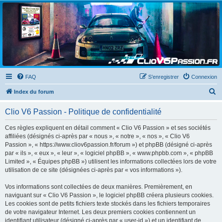
Clio V6 Passion
Le site français des passionnés de Clio V6
FAQ
S’enregistrer
Connexion
R
Index du forum
e
Clio V6 Passion - Politique de confidentialité
c
h
Ces règles expliquent en détail comment « Clio V6 Passion » et ses sociétés
affiliées (désignés ci-après par « nous », « notre », « nos », « Clio V6
e
Passion », « https://www.cliov6passion.fr/forum ») et phpBB (désigné ci-après
r
par « ils », « eux », « leur », « logiciel phpBB », « www.phpbb.com », « phpBB
Limited », « Équipes phpBB ») utilisent les informations collectées lors de votre
c
utilisation de ce site (désignées ci-après par « vos informations »).
h
Vos informations sont collectées de deux manières. Premièrement, en
e
naviguant sur « Clio V6 Passion », le logiciel phpBB créera plusieurs cookies.
r
Les cookies sont de petits fichiers texte stockés dans les fichiers temporaires
de votre navigateur Internet. Les deux premiers cookies contiennent un
identifiant utilisateur (désigné ci-après par « user-id ») et un identifiant de