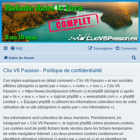
Clio V6 Passion
Le site français des passionnés de Clio V6
FAQ
S’enregistrer
Connexion
R
Index du forum
e
Clio V6 Passion - Politique de confidentialité
c
h
Ces règles expliquent en détail comment « Clio V6 Passion » et ses sociétés
affiliées (désignés ci-après par « nous », « notre », « nos », « Clio V6
e
Passion », « https://www.cliov6passion.fr/forum ») et phpBB (désigné ci-après
r
par « ils », « eux », « leur », « logiciel phpBB », « www.phpbb.com », « phpBB
Limited », « Équipes phpBB ») utilisent les informations collectées lors de votre
c
utilisation de ce site (désignées ci-après par « vos informations »).
h
Vos informations sont collectées de deux manières. Premièrement, en
e
naviguant sur « Clio V6 Passion », le logiciel phpBB créera plusieurs cookies.
r
Les cookies sont de petits fichiers texte stockés dans les fichiers temporaires
de votre navigateur Internet. Les deux premiers cookies contiennent un
identifiant utilisateur (désigné ci-après par « user-id ») et un identifiant de