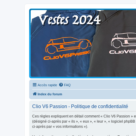
Clio V6 Passion
Le site français des passionnés de Clio V6
Accès rapide
FAQ
Index du forum
Clio V6 Passion - Politique de confidentialité
Ces règles expliquent en détail comment « Clio V6 Passion » et 
(désigné ci-après par « ils », « eux », « leur », « logiciel php
ci-après par « vos informations »).