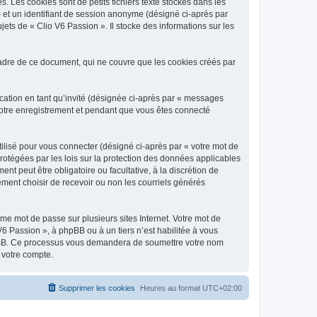
 Les cookies sont de petits fichiers texte stockés dans les
») et un identifiant de session anonyme (désigné ci-après par
ets de « Clio V6 Passion ». Il stocke des informations sur les
adre de ce document, qui ne couvre que les cookies créés par
ication en tant qu’invité (désignée ci-après par « messages
 votre enregistrement et pendant que vous êtes connecté
ilisé pour vous connecter (désigné ci-après par « votre mot de
protégées par les lois sur la protection des données applicables
t peut être obligatoire ou facultative, à la discrétion de
ment choisir de recevoir ou non les courriels générés
e mot de passe sur plusieurs sites Internet. Votre mot de
6 Passion », à phpBB ou à un tiers n’est habilitée à vous
 phpBB. Ce processus vous demandera de soumettre votre nom
 votre compte.
Supprimer les cookies
Heures au format
UTC+02:00