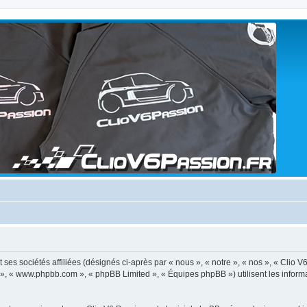
ses sociétés affiliées (désignés ci-après par « nous », « notre », « nos », « Clio V
BB », « www.phpbb.com », « phpBB Limited », « Équipes phpBB ») utilisent les informat