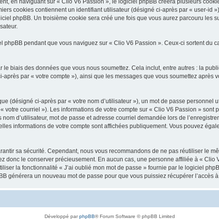
, en naviguant sur « Clio V6 Passion », le logiciel phpBB créera plusieurs cookies.
iers cookies contiennent un identifiant utilisateur (désigné ci-après par « user-id 
ciel phpBB. Un troisième cookie sera créé une fois que vous aurez parcouru les suj
sateur.
l phpBB pendant que vous naviguez sur « Clio V6 Passion ». Ceux-ci sortent du c
 le biais des données que vous nous soumettez. Cela inclut, entre autres : la publ
é ci-après par « votre compte »), ainsi que les messages que vous soumettez après
ue (désigné ci-après par « votre nom d’utilisateur »), un mot de passe personnel ut
 « votre courriel »). Les informations de votre compte sur « Clio V6 Passion » sont 
nom d’utilisateur, mot de passe et adresse courriel demandée lors de l’enregistremen
elles informations de votre compte sont affichées publiquement. Vous pouvez égale
rantir sa sécurité. Cependant, nous vous recommandons de ne pas réutiliser le mêm
lez donc le conserver précieusement. En aucun cas, une personne affiliée à « Clio V
iliser la fonctionnalité « J’ai oublié mon mot de passe » fournie par le logiciel
l phpBB générera un nouveau mot de passe pour que vous puissiez récupérer l’accès à
Développé par
phpBB
® Forum Software © phpBB Limited