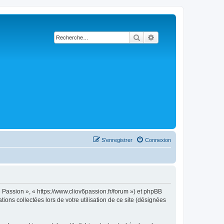
Rechercher
Recherche avancée
S’enregistrer
Connexion
6 Passion », « https://www.cliov6passion.fr/forum ») et phpBB
ions collectées lors de votre utilisation de ce site (désignées