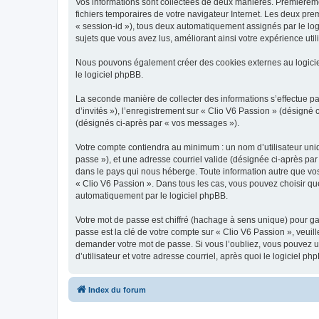
Vos informations sont collectées de deux manières. Premièrement
fichiers temporaires de votre navigateur Internet. Les deux prem
« session-id »), tous deux automatiquement assignés par le logi
sujets que vous avez lus, améliorant ainsi votre expérience utili
Nous pouvons également créer des cookies externes au logicie
le logiciel phpBB.
La seconde manière de collecter des informations s’effectue par
d’invités »), l’enregistrement sur « Clio V6 Passion » (désign
(désignés ci-après par « vos messages »).
Votre compte contiendra au minimum : un nom d’utilisateur uniq
passe »), et une adresse courriel valide (désignée ci-après par
dans le pays qui nous héberge. Toute information autre que vos 
« Clio V6 Passion ». Dans tous les cas, vous pouvez choisir qu
automatiquement par le logiciel phpBB.
Votre mot de passe est chiffré (hachage à sens unique) pour ga
passe est la clé de votre compte sur « Clio V6 Passion », veuil
demander votre mot de passe. Si vous l’oubliez, vous pouvez ut
d’utilisateur et votre adresse courriel, après quoi le logicie
Index du forum