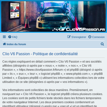
Clio V6 Passion
Le site français des passionnés de Clio V6
FAQ
S’enregistrer
Connexion
R
Index du forum
e
Clio V6 Passion - Politique de confidentialité
c
h
Ces règles expliquent en détail comment « Clio V6 Passion » et ses sociétés
affiliées (désignés ci-après par « nous », « notre », « nos », « Clio V6
e
Passion », « https://www.cliov6passion.fr/forum ») et phpBB (désigné ci-après
r
par « ils », « eux », « leur », « logiciel phpBB », « www.phpbb.com », « phpBB
Limited », « Équipes phpBB ») utilisent les informations collectées lors de votre
c
utilisation de ce site (désignées ci-après par « vos informations »).
h
Vos informations sont collectées de deux manières. Premièrement, en
e
naviguant sur « Clio V6 Passion », le logiciel phpBB créera plusieurs cookies.
r
Les cookies sont de petits fichiers texte stockés dans les fichiers temporaires
de votre navigateur Internet. Les deux premiers cookies contiennent un
identifiant utilisateur (désigné ci-après par « user-id ») et un identifiant de