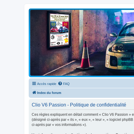
Clio V6 Passion
Le site français des passionnés de Clio V6
Accès rapide
FAQ
Index du forum
Clio V6 Passion - Politique de confidentialité
Ces règles expliquent en détail comment « Clio V6 Passion » et 
(désigné ci-après par « ils », « eux », « leur », « logiciel php
ci-après par « vos informations »).