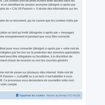
 Les cookies sont de petits fichiers texte stockés dans les
») et un identifiant de session anonyme (désigné ci-après par
ets de « Clio V6 Passion ». Il stocke des informations sur les
adre de ce document, qui ne couvre que les cookies créés par
ication en tant qu’invité (désignée ci-après par « messages
 votre enregistrement et pendant que vous êtes connecté
ilisé pour vous connecter (désigné ci-après par « votre mot de
protégées par les lois sur la protection des données applicables
t peut être obligatoire ou facultative, à la discrétion de
ment choisir de recevoir ou non les courriels générés
e mot de passe sur plusieurs sites Internet. Votre mot de
6 Passion », à phpBB ou à un tiers n’est habilitée à vous
 phpBB. Ce processus vous demandera de soumettre votre nom
 votre compte.
Supprimer les cookies
Heures au format
UTC+02:00