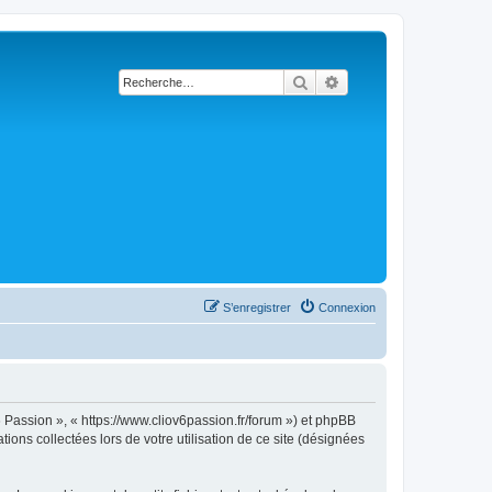
Rechercher
Recherche avancée
S’enregistrer
Connexion
6 Passion », « https://www.cliov6passion.fr/forum ») et phpBB
ions collectées lors de votre utilisation de ce site (désignées