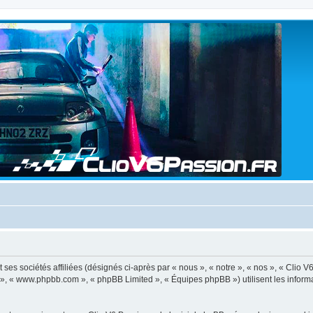
ses sociétés affiliées (désignés ci-après par « nous », « notre », « nos », « Clio V
BB », « www.phpbb.com », « phpBB Limited », « Équipes phpBB ») utilisent les informat