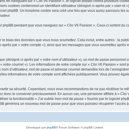
, en naviguant sur « Clio V6 Passion », le logiciel phpBB créera plusieurs cookies.
iers cookies contiennent un identifiant utilisateur (désigné ci-après par « user-id 
ciel phpBB. Un troisième cookie sera créé une fois que vous aurez parcouru les suj
sateur.
l phpBB pendant que vous naviguez sur « Clio V6 Passion ». Ceux-ci sortent du c
 le biais des données que vous nous soumettez. Cela inclut, entre autres : la publ
é ci-après par « votre compte »), ainsi que les messages que vous soumettez après
ue (désigné ci-après par « votre nom d’utilisateur »), un mot de passe personnel ut
 « votre courriel »). Les informations de votre compte sur « Clio V6 Passion » sont 
nom d’utilisateur, mot de passe et adresse courriel demandée lors de l’enregistremen
elles informations de votre compte sont affichées publiquement. Vous pouvez égale
rantir sa sécurité. Cependant, nous vous recommandons de ne pas réutiliser le mêm
lez donc le conserver précieusement. En aucun cas, une personne affiliée à « Clio V
iliser la fonctionnalité « J’ai oublié mon mot de passe » fournie par le logiciel
l phpBB générera un nouveau mot de passe pour que vous puissiez récupérer l’accès à
Développé par
phpBB
® Forum Software © phpBB Limited