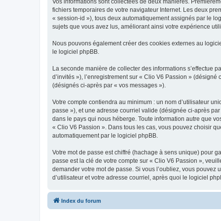
Vos informations sont collectées de deux manières. Premièrement
fichiers temporaires de votre navigateur Internet. Les deux prem
« session-id »), tous deux automatiquement assignés par le logi
sujets que vous avez lus, améliorant ainsi votre expérience utili
Nous pouvons également créer des cookies externes au logicie
le logiciel phpBB.
La seconde manière de collecter des informations s’effectue par
d’invités »), l’enregistrement sur « Clio V6 Passion » (désign
(désignés ci-après par « vos messages »).
Votre compte contiendra au minimum : un nom d’utilisateur uniq
passe »), et une adresse courriel valide (désignée ci-après par
dans le pays qui nous héberge. Toute information autre que vos 
« Clio V6 Passion ». Dans tous les cas, vous pouvez choisir qu
automatiquement par le logiciel phpBB.
Votre mot de passe est chiffré (hachage à sens unique) pour ga
passe est la clé de votre compte sur « Clio V6 Passion », veuil
demander votre mot de passe. Si vous l’oubliez, vous pouvez ut
d’utilisateur et votre adresse courriel, après quoi le logicie
Index du forum