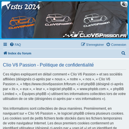
Clio V6 Passion
Le site français des passionnés de Clio V6
FAQ
S’enregistrer
Connexion
R
Index du forum
e
Clio V6 Passion - Politique de confidentialité
c
h
Ces règles expliquent en détail comment « Clio V6 Passion » et ses sociétés
affiliées (désignés ci-après par « nous », « notre », « nos », « Clio V6
e
Passion », « https://www.cliov6passion.fr/forum ») et phpBB (désigné ci-après
r
par « ils », « eux », « leur », « logiciel phpBB », « www.phpbb.com », « phpBB
Limited », « Équipes phpBB ») utilisent les informations collectées lors de votre
c
utilisation de ce site (désignées ci-après par « vos informations »).
h
Vos informations sont collectées de deux manières. Premièrement, en
e
naviguant sur « Clio V6 Passion », le logiciel phpBB créera plusieurs cookies.
r
Les cookies sont de petits fichiers texte stockés dans les fichiers temporaires
de votre navigateur Internet. Les deux premiers cookies contiennent un
identifiant utilisateur (désigné ci-après par « user-id ») et un identifiant de