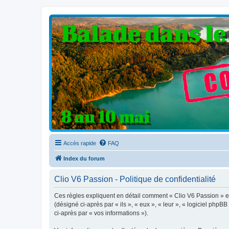
Clio V6 Passion
Le site français des passionnés de Clio V6
Accès rapide
FAQ
Index du forum
Clio V6 Passion - Politique de confidentialité
Ces règles expliquent en détail comment « Clio V6 Passion » et 
(désigné ci-après par « ils », « eux », « leur », « logiciel php
ci-après par « vos informations »).