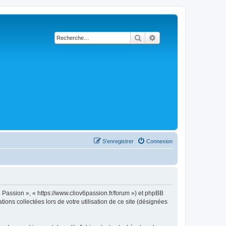
Rechercher
Recherche avancée
S’enregistrer
Connexion
6 Passion », « https://www.cliov6passion.fr/forum ») et phpBB
ions collectées lors de votre utilisation de ce site (désignées