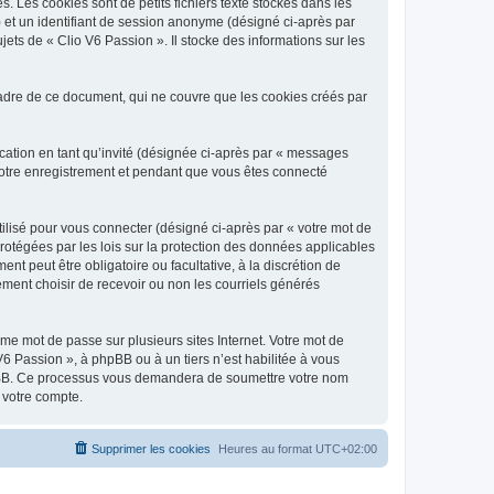
 Les cookies sont de petits fichiers texte stockés dans les
») et un identifiant de session anonyme (désigné ci-après par
ets de « Clio V6 Passion ». Il stocke des informations sur les
adre de ce document, qui ne couvre que les cookies créés par
ication en tant qu’invité (désignée ci-après par « messages
 votre enregistrement et pendant que vous êtes connecté
ilisé pour vous connecter (désigné ci-après par « votre mot de
protégées par les lois sur la protection des données applicables
t peut être obligatoire ou facultative, à la discrétion de
ment choisir de recevoir ou non les courriels générés
e mot de passe sur plusieurs sites Internet. Votre mot de
6 Passion », à phpBB ou à un tiers n’est habilitée à vous
 phpBB. Ce processus vous demandera de soumettre votre nom
 votre compte.
Supprimer les cookies
Heures au format
UTC+02:00