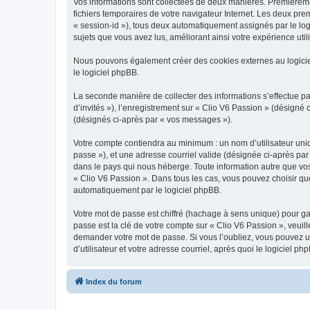
Vos informations sont collectées de deux manières. Premièrement
fichiers temporaires de votre navigateur Internet. Les deux prem
« session-id »), tous deux automatiquement assignés par le logi
sujets que vous avez lus, améliorant ainsi votre expérience utili
Nous pouvons également créer des cookies externes au logicie
le logiciel phpBB.
La seconde manière de collecter des informations s’effectue par
d’invités »), l’enregistrement sur « Clio V6 Passion » (désign
(désignés ci-après par « vos messages »).
Votre compte contiendra au minimum : un nom d’utilisateur uniq
passe »), et une adresse courriel valide (désignée ci-après par
dans le pays qui nous héberge. Toute information autre que vos 
« Clio V6 Passion ». Dans tous les cas, vous pouvez choisir qu
automatiquement par le logiciel phpBB.
Votre mot de passe est chiffré (hachage à sens unique) pour ga
passe est la clé de votre compte sur « Clio V6 Passion », veuil
demander votre mot de passe. Si vous l’oubliez, vous pouvez ut
d’utilisateur et votre adresse courriel, après quoi le logicie
Index du forum