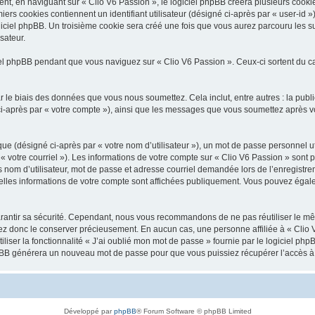
, en naviguant sur « Clio V6 Passion », le logiciel phpBB créera plusieurs cookies.
iers cookies contiennent un identifiant utilisateur (désigné ci-après par « user-id 
ciel phpBB. Un troisième cookie sera créé une fois que vous aurez parcouru les suj
sateur.
l phpBB pendant que vous naviguez sur « Clio V6 Passion ». Ceux-ci sortent du c
 le biais des données que vous nous soumettez. Cela inclut, entre autres : la publ
é ci-après par « votre compte »), ainsi que les messages que vous soumettez après
ue (désigné ci-après par « votre nom d’utilisateur »), un mot de passe personnel ut
 « votre courriel »). Les informations de votre compte sur « Clio V6 Passion » sont 
nom d’utilisateur, mot de passe et adresse courriel demandée lors de l’enregistremen
elles informations de votre compte sont affichées publiquement. Vous pouvez égale
rantir sa sécurité. Cependant, nous vous recommandons de ne pas réutiliser le mêm
lez donc le conserver précieusement. En aucun cas, une personne affiliée à « Clio V
iliser la fonctionnalité « J’ai oublié mon mot de passe » fournie par le logiciel
l phpBB générera un nouveau mot de passe pour que vous puissiez récupérer l’accès à
Développé par
phpBB
® Forum Software © phpBB Limited