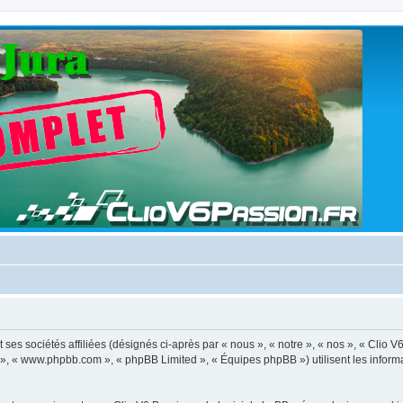
ses sociétés affiliées (désignés ci-après par « nous », « notre », « nos », « Clio V
BB », « www.phpbb.com », « phpBB Limited », « Équipes phpBB ») utilisent les informat