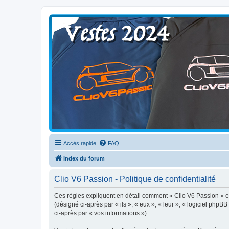
Clio V6 Passion
Le site français des passionnés de Clio V6
Accès rapide
FAQ
Index du forum
Clio V6 Passion - Politique de confidentialité
Ces règles expliquent en détail comment « Clio V6 Passion » et 
(désigné ci-après par « ils », « eux », « leur », « logiciel php
ci-après par « vos informations »).