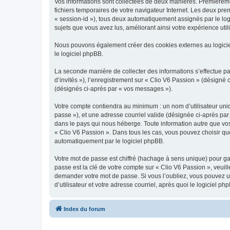
Vos informations sont collectées de deux manières. Premièrement
fichiers temporaires de votre navigateur Internet. Les deux prem
« session-id »), tous deux automatiquement assignés par le logi
sujets que vous avez lus, améliorant ainsi votre expérience utili
Nous pouvons également créer des cookies externes au logicie
le logiciel phpBB.
La seconde manière de collecter des informations s’effectue par
d’invités »), l’enregistrement sur « Clio V6 Passion » (désign
(désignés ci-après par « vos messages »).
Votre compte contiendra au minimum : un nom d’utilisateur uniq
passe »), et une adresse courriel valide (désignée ci-après par
dans le pays qui nous héberge. Toute information autre que vos 
« Clio V6 Passion ». Dans tous les cas, vous pouvez choisir qu
automatiquement par le logiciel phpBB.
Votre mot de passe est chiffré (hachage à sens unique) pour ga
passe est la clé de votre compte sur « Clio V6 Passion », veuil
demander votre mot de passe. Si vous l’oubliez, vous pouvez ut
d’utilisateur et votre adresse courriel, après quoi le logicie
Index du forum