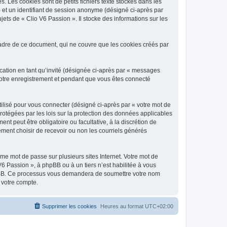
 Les cookies sont de petits fichiers texte stockés dans les
») et un identifiant de session anonyme (désigné ci-après par
ets de « Clio V6 Passion ». Il stocke des informations sur les
adre de ce document, qui ne couvre que les cookies créés par
ication en tant qu’invité (désignée ci-après par « messages
 votre enregistrement et pendant que vous êtes connecté
ilisé pour vous connecter (désigné ci-après par « votre mot de
protégées par les lois sur la protection des données applicables
t peut être obligatoire ou facultative, à la discrétion de
ment choisir de recevoir ou non les courriels générés
e mot de passe sur plusieurs sites Internet. Votre mot de
6 Passion », à phpBB ou à un tiers n’est habilitée à vous
 phpBB. Ce processus vous demandera de soumettre votre nom
 votre compte.
Supprimer les cookies
Heures au format
UTC+02:00