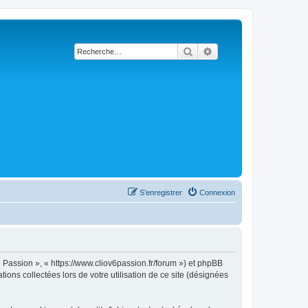
Rechercher
Recherche avancée
S’enregistrer
Connexion
6 Passion », « https://www.cliov6passion.fr/forum ») et phpBB
ions collectées lors de votre utilisation de ce site (désignées