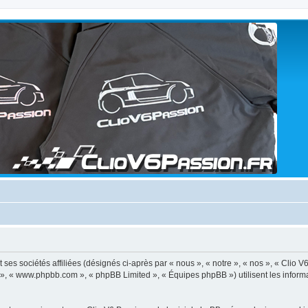
ses sociétés affiliées (désignés ci-après par « nous », « notre », « nos », « Clio V
BB », « www.phpbb.com », « phpBB Limited », « Équipes phpBB ») utilisent les informat