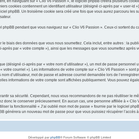
, en naviguant sur « Clio V6 Passion », le logiciel phpBB créera plusieurs cookies.
iers cookies contiennent un identifiant utilisateur (désigné ci-après par « user-id 
ciel phpBB. Un troisième cookie sera créé une fois que vous aurez parcouru les suj
sateur.
l phpBB pendant que vous naviguez sur « Clio V6 Passion ». Ceux-ci sortent du c
 le biais des données que vous nous soumettez. Cela inclut, entre autres : la publ
é ci-après par « votre compte »), ainsi que les messages que vous soumettez après
ue (désigné ci-après par « votre nom d’utilisateur »), un mot de passe personnel ut
 « votre courriel »). Les informations de votre compte sur « Clio V6 Passion » sont 
nom d’utilisateur, mot de passe et adresse courriel demandée lors de l’enregistremen
elles informations de votre compte sont affichées publiquement. Vous pouvez égale
rantir sa sécurité. Cependant, nous vous recommandons de ne pas réutiliser le mêm
lez donc le conserver précieusement. En aucun cas, une personne affiliée à « Clio V
iliser la fonctionnalité « J’ai oublié mon mot de passe » fournie par le logiciel
l phpBB générera un nouveau mot de passe pour que vous puissiez récupérer l’accès à
Développé par
phpBB
® Forum Software © phpBB Limited