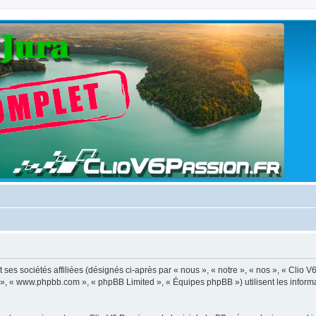
ses sociétés affiliées (désignés ci-après par « nous », « notre », « nos », « Clio V
BB », « www.phpbb.com », « phpBB Limited », « Équipes phpBB ») utilisent les informat