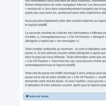
Vos informations sont collectées de deux manières. Premièrement
fichiers temporaires de votre navigateur Internet. Les deux prem
« session-id »), tous deux automatiquement assignés par le logi
sujets que vous avez lus, améliorant ainsi votre expérience utili
Nous pouvons également créer des cookies externes au logicie
le logiciel phpBB.
La seconde manière de collecter des informations s’effectue par
d’invités »), l’enregistrement sur « Clio V6 Passion » (désign
(désignés ci-après par « vos messages »).
Votre compte contiendra au minimum : un nom d’utilisateur uniq
passe »), et une adresse courriel valide (désignée ci-après par
dans le pays qui nous héberge. Toute information autre que vos 
« Clio V6 Passion ». Dans tous les cas, vous pouvez choisir qu
automatiquement par le logiciel phpBB.
Votre mot de passe est chiffré (hachage à sens unique) pour ga
passe est la clé de votre compte sur « Clio V6 Passion », veuil
demander votre mot de passe. Si vous l’oubliez, vous pouvez ut
d’utilisateur et votre adresse courriel, après quoi le logicie
Index du forum