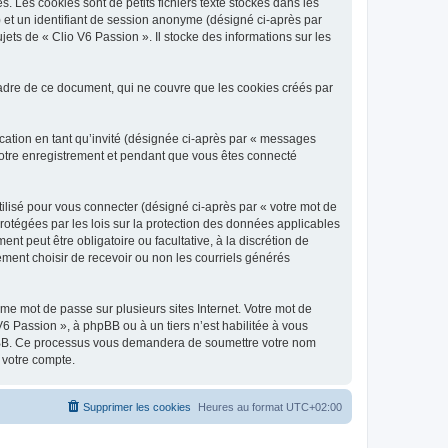
 Les cookies sont de petits fichiers texte stockés dans les
») et un identifiant de session anonyme (désigné ci-après par
ets de « Clio V6 Passion ». Il stocke des informations sur les
adre de ce document, qui ne couvre que les cookies créés par
ication en tant qu’invité (désignée ci-après par « messages
 votre enregistrement et pendant que vous êtes connecté
ilisé pour vous connecter (désigné ci-après par « votre mot de
protégées par les lois sur la protection des données applicables
t peut être obligatoire ou facultative, à la discrétion de
ment choisir de recevoir ou non les courriels générés
e mot de passe sur plusieurs sites Internet. Votre mot de
6 Passion », à phpBB ou à un tiers n’est habilitée à vous
 phpBB. Ce processus vous demandera de soumettre votre nom
 votre compte.
Supprimer les cookies
Heures au format
UTC+02:00