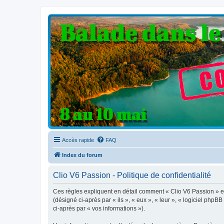
Clio V6 Passion
Le site français des passionnés de Clio V6
Accès rapide
FAQ
Index du forum
Clio V6 Passion - Politique de confidentialité
Ces règles expliquent en détail comment « Clio V6 Passion » et 
(désigné ci-après par « ils », « eux », « leur », « logiciel php
ci-après par « vos informations »).