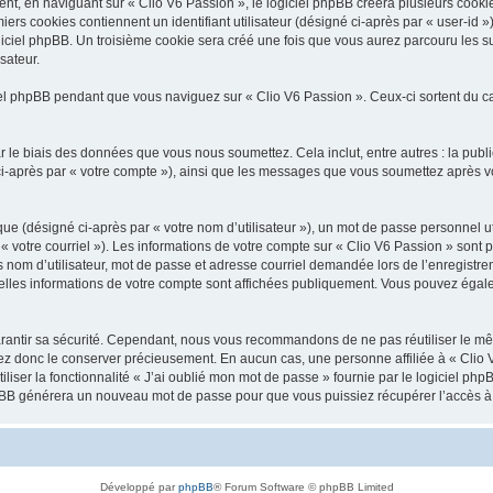
, en naviguant sur « Clio V6 Passion », le logiciel phpBB créera plusieurs cookies.
iers cookies contiennent un identifiant utilisateur (désigné ci-après par « user-id 
ciel phpBB. Un troisième cookie sera créé une fois que vous aurez parcouru les suj
sateur.
l phpBB pendant que vous naviguez sur « Clio V6 Passion ». Ceux-ci sortent du c
 le biais des données que vous nous soumettez. Cela inclut, entre autres : la publ
é ci-après par « votre compte »), ainsi que les messages que vous soumettez après
ue (désigné ci-après par « votre nom d’utilisateur »), un mot de passe personnel ut
 « votre courriel »). Les informations de votre compte sur « Clio V6 Passion » sont 
nom d’utilisateur, mot de passe et adresse courriel demandée lors de l’enregistremen
elles informations de votre compte sont affichées publiquement. Vous pouvez égale
rantir sa sécurité. Cependant, nous vous recommandons de ne pas réutiliser le mêm
lez donc le conserver précieusement. En aucun cas, une personne affiliée à « Clio V
iliser la fonctionnalité « J’ai oublié mon mot de passe » fournie par le logiciel
l phpBB générera un nouveau mot de passe pour que vous puissiez récupérer l’accès à
Développé par
phpBB
® Forum Software © phpBB Limited