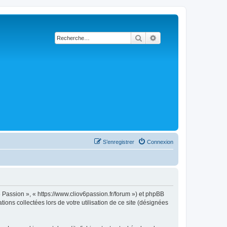
Rechercher
Recherche avancée
S’enregistrer
Connexion
6 Passion », « https://www.cliov6passion.fr/forum ») et phpBB
ions collectées lors de votre utilisation de ce site (désignées