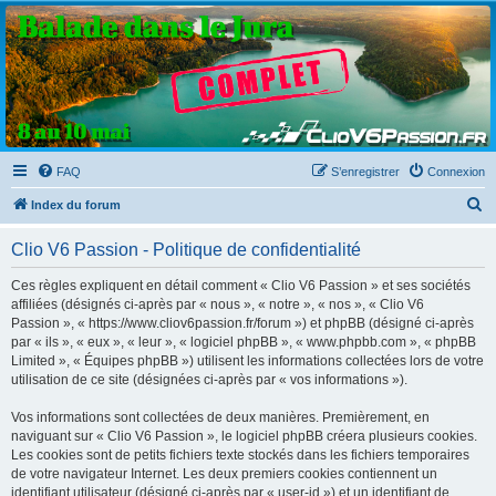
Clio V6 Passion
Le site français des passionnés de Clio V6
FAQ
S’enregistrer
Connexion
R
Index du forum
e
Clio V6 Passion - Politique de confidentialité
c
h
Ces règles expliquent en détail comment « Clio V6 Passion » et ses sociétés
affiliées (désignés ci-après par « nous », « notre », « nos », « Clio V6
e
Passion », « https://www.cliov6passion.fr/forum ») et phpBB (désigné ci-après
r
par « ils », « eux », « leur », « logiciel phpBB », « www.phpbb.com », « phpBB
Limited », « Équipes phpBB ») utilisent les informations collectées lors de votre
c
utilisation de ce site (désignées ci-après par « vos informations »).
h
Vos informations sont collectées de deux manières. Premièrement, en
e
naviguant sur « Clio V6 Passion », le logiciel phpBB créera plusieurs cookies.
r
Les cookies sont de petits fichiers texte stockés dans les fichiers temporaires
de votre navigateur Internet. Les deux premiers cookies contiennent un
identifiant utilisateur (désigné ci-après par « user-id ») et un identifiant de