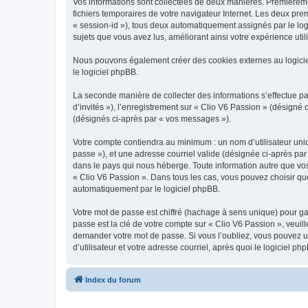
Vos informations sont collectées de deux manières. Premièrement
fichiers temporaires de votre navigateur Internet. Les deux prem
« session-id »), tous deux automatiquement assignés par le logi
sujets que vous avez lus, améliorant ainsi votre expérience utili
Nous pouvons également créer des cookies externes au logicie
le logiciel phpBB.
La seconde manière de collecter des informations s’effectue par
d’invités »), l’enregistrement sur « Clio V6 Passion » (désign
(désignés ci-après par « vos messages »).
Votre compte contiendra au minimum : un nom d’utilisateur uniq
passe »), et une adresse courriel valide (désignée ci-après par
dans le pays qui nous héberge. Toute information autre que vos 
« Clio V6 Passion ». Dans tous les cas, vous pouvez choisir qu
automatiquement par le logiciel phpBB.
Votre mot de passe est chiffré (hachage à sens unique) pour ga
passe est la clé de votre compte sur « Clio V6 Passion », veuil
demander votre mot de passe. Si vous l’oubliez, vous pouvez ut
d’utilisateur et votre adresse courriel, après quoi le logicie
Index du forum