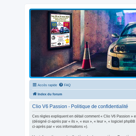
Clio V6 Passion
Le site français des passionnés de Clio V6
Accès rapide
FAQ
Index du forum
Clio V6 Passion - Politique de confidentialité
Ces règles expliquent en détail comment « Clio V6 Passion » et 
(désigné ci-après par « ils », « eux », « leur », « logiciel php
ci-après par « vos informations »).