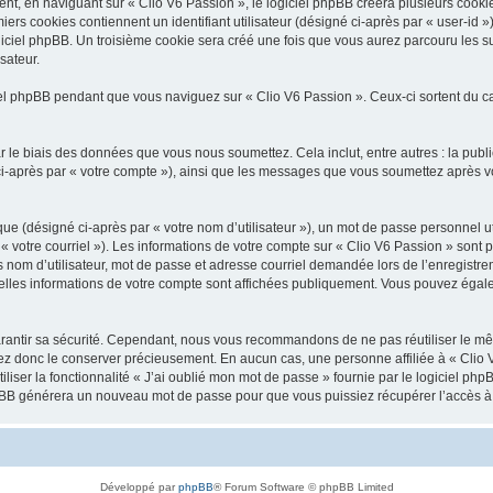
, en naviguant sur « Clio V6 Passion », le logiciel phpBB créera plusieurs cookies.
iers cookies contiennent un identifiant utilisateur (désigné ci-après par « user-id 
ciel phpBB. Un troisième cookie sera créé une fois que vous aurez parcouru les suj
sateur.
l phpBB pendant que vous naviguez sur « Clio V6 Passion ». Ceux-ci sortent du c
 le biais des données que vous nous soumettez. Cela inclut, entre autres : la publ
é ci-après par « votre compte »), ainsi que les messages que vous soumettez après
ue (désigné ci-après par « votre nom d’utilisateur »), un mot de passe personnel ut
 « votre courriel »). Les informations de votre compte sur « Clio V6 Passion » sont 
nom d’utilisateur, mot de passe et adresse courriel demandée lors de l’enregistremen
elles informations de votre compte sont affichées publiquement. Vous pouvez égale
rantir sa sécurité. Cependant, nous vous recommandons de ne pas réutiliser le mêm
lez donc le conserver précieusement. En aucun cas, une personne affiliée à « Clio V
iliser la fonctionnalité « J’ai oublié mon mot de passe » fournie par le logiciel
l phpBB générera un nouveau mot de passe pour que vous puissiez récupérer l’accès à
Développé par
phpBB
® Forum Software © phpBB Limited