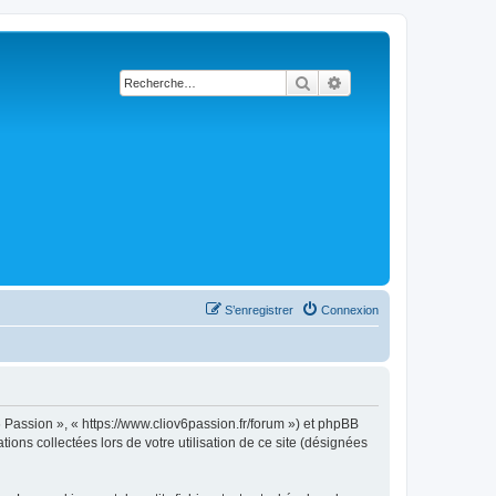
Rechercher
Recherche avancée
S’enregistrer
Connexion
6 Passion », « https://www.cliov6passion.fr/forum ») et phpBB
ions collectées lors de votre utilisation de ce site (désignées