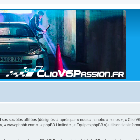
ses sociétés affiliées (désignés ci-après par « nous », « notre », « nos », « Clio V
BB », « www.phpbb.com », « phpBB Limited », « Équipes phpBB ») utilisent les informat