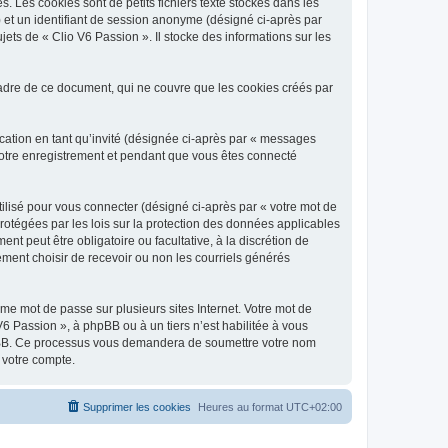
 Les cookies sont de petits fichiers texte stockés dans les
») et un identifiant de session anonyme (désigné ci-après par
ets de « Clio V6 Passion ». Il stocke des informations sur les
adre de ce document, qui ne couvre que les cookies créés par
ication en tant qu’invité (désignée ci-après par « messages
 votre enregistrement et pendant que vous êtes connecté
ilisé pour vous connecter (désigné ci-après par « votre mot de
protégées par les lois sur la protection des données applicables
t peut être obligatoire ou facultative, à la discrétion de
ment choisir de recevoir ou non les courriels générés
e mot de passe sur plusieurs sites Internet. Votre mot de
6 Passion », à phpBB ou à un tiers n’est habilitée à vous
 phpBB. Ce processus vous demandera de soumettre votre nom
 votre compte.
Supprimer les cookies
Heures au format
UTC+02:00