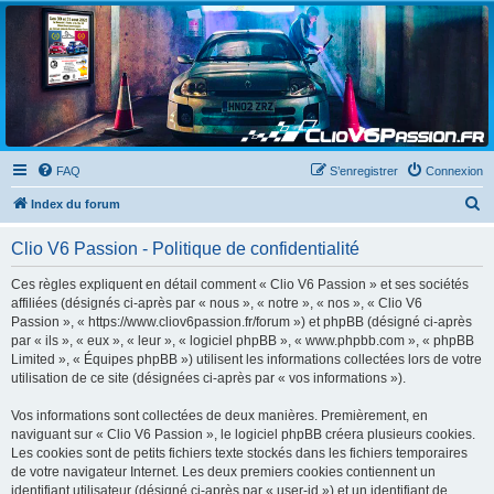
Clio V6 Passion
Le site français des passionnés de Clio V6
FAQ
S’enregistrer
Connexion
R
Index du forum
e
Clio V6 Passion - Politique de confidentialité
c
h
Ces règles expliquent en détail comment « Clio V6 Passion » et ses sociétés
affiliées (désignés ci-après par « nous », « notre », « nos », « Clio V6
e
Passion », « https://www.cliov6passion.fr/forum ») et phpBB (désigné ci-après
r
par « ils », « eux », « leur », « logiciel phpBB », « www.phpbb.com », « phpBB
Limited », « Équipes phpBB ») utilisent les informations collectées lors de votre
c
utilisation de ce site (désignées ci-après par « vos informations »).
h
Vos informations sont collectées de deux manières. Premièrement, en
e
naviguant sur « Clio V6 Passion », le logiciel phpBB créera plusieurs cookies.
r
Les cookies sont de petits fichiers texte stockés dans les fichiers temporaires
de votre navigateur Internet. Les deux premiers cookies contiennent un
identifiant utilisateur (désigné ci-après par « user-id ») et un identifiant de