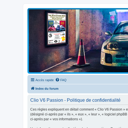
Clio V6 Passion
Le site français des passionnés de Clio V6
Accès rapide
FAQ
Index du forum
Clio V6 Passion - Politique de confidentialité
Ces règles expliquent en détail comment « Clio V6 Passion » et 
(désigné ci-après par « ils », « eux », « leur », « logiciel php
ci-après par « vos informations »).