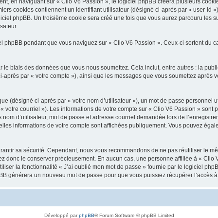
, en naviguant sur « Clio V6 Passion », le logiciel phpBB créera plusieurs cookies.
iers cookies contiennent un identifiant utilisateur (désigné ci-après par « user-id 
ciel phpBB. Un troisième cookie sera créé une fois que vous aurez parcouru les suj
sateur.
l phpBB pendant que vous naviguez sur « Clio V6 Passion ». Ceux-ci sortent du c
 le biais des données que vous nous soumettez. Cela inclut, entre autres : la publ
é ci-après par « votre compte »), ainsi que les messages que vous soumettez après
ue (désigné ci-après par « votre nom d’utilisateur »), un mot de passe personnel ut
 « votre courriel »). Les informations de votre compte sur « Clio V6 Passion » sont 
nom d’utilisateur, mot de passe et adresse courriel demandée lors de l’enregistremen
elles informations de votre compte sont affichées publiquement. Vous pouvez égale
rantir sa sécurité. Cependant, nous vous recommandons de ne pas réutiliser le mêm
lez donc le conserver précieusement. En aucun cas, une personne affiliée à « Clio V
iliser la fonctionnalité « J’ai oublié mon mot de passe » fournie par le logiciel
l phpBB générera un nouveau mot de passe pour que vous puissiez récupérer l’accès à
Développé par
phpBB
® Forum Software © phpBB Limited