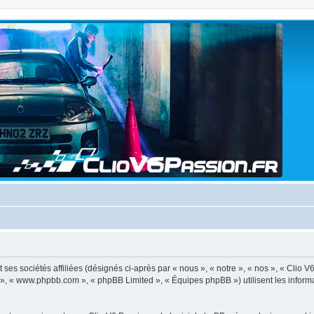
ses sociétés affiliées (désignés ci-après par « nous », « notre », « nos », « Clio V
BB », « www.phpbb.com », « phpBB Limited », « Équipes phpBB ») utilisent les informat