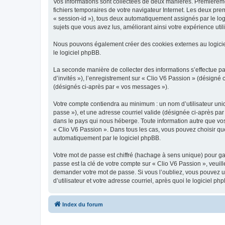
Vos informations sont collectées de deux manières. Premièrement
fichiers temporaires de votre navigateur Internet. Les deux prem
« session-id »), tous deux automatiquement assignés par le logi
sujets que vous avez lus, améliorant ainsi votre expérience utili
Nous pouvons également créer des cookies externes au logicie
le logiciel phpBB.
La seconde manière de collecter des informations s’effectue par
d’invités »), l’enregistrement sur « Clio V6 Passion » (désign
(désignés ci-après par « vos messages »).
Votre compte contiendra au minimum : un nom d’utilisateur uniq
passe »), et une adresse courriel valide (désignée ci-après par
dans le pays qui nous héberge. Toute information autre que vos 
« Clio V6 Passion ». Dans tous les cas, vous pouvez choisir qu
automatiquement par le logiciel phpBB.
Votre mot de passe est chiffré (hachage à sens unique) pour ga
passe est la clé de votre compte sur « Clio V6 Passion », veuil
demander votre mot de passe. Si vous l’oubliez, vous pouvez ut
d’utilisateur et votre adresse courriel, après quoi le logicie
Index du forum