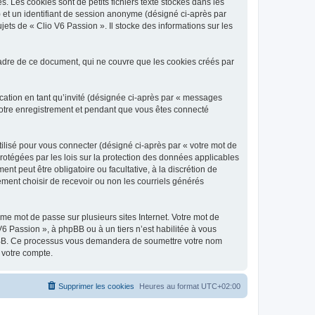
 Les cookies sont de petits fichiers texte stockés dans les
») et un identifiant de session anonyme (désigné ci-après par
ets de « Clio V6 Passion ». Il stocke des informations sur les
adre de ce document, qui ne couvre que les cookies créés par
ication en tant qu’invité (désignée ci-après par « messages
 votre enregistrement et pendant que vous êtes connecté
ilisé pour vous connecter (désigné ci-après par « votre mot de
protégées par les lois sur la protection des données applicables
t peut être obligatoire ou facultative, à la discrétion de
ment choisir de recevoir ou non les courriels générés
e mot de passe sur plusieurs sites Internet. Votre mot de
6 Passion », à phpBB ou à un tiers n’est habilitée à vous
 phpBB. Ce processus vous demandera de soumettre votre nom
 votre compte.
Supprimer les cookies
Heures au format
UTC+02:00