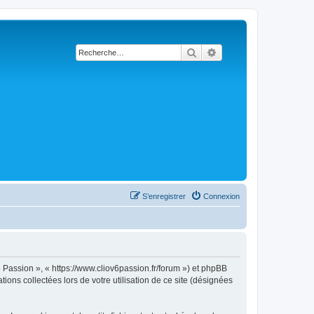
Rechercher
Recherche avancée
S’enregistrer
Connexion
6 Passion », « https://www.cliov6passion.fr/forum ») et phpBB
ions collectées lors de votre utilisation de ce site (désignées