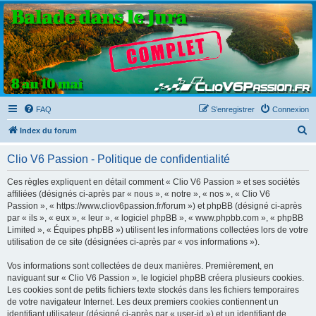
Clio V6 Passion
Le site français des passionnés de Clio V6
FAQ
S’enregistrer
Connexion
R
Index du forum
e
Clio V6 Passion - Politique de confidentialité
c
h
Ces règles expliquent en détail comment « Clio V6 Passion » et ses sociétés
affiliées (désignés ci-après par « nous », « notre », « nos », « Clio V6
e
Passion », « https://www.cliov6passion.fr/forum ») et phpBB (désigné ci-après
r
par « ils », « eux », « leur », « logiciel phpBB », « www.phpbb.com », « phpBB
Limited », « Équipes phpBB ») utilisent les informations collectées lors de votre
c
utilisation de ce site (désignées ci-après par « vos informations »).
h
Vos informations sont collectées de deux manières. Premièrement, en
e
naviguant sur « Clio V6 Passion », le logiciel phpBB créera plusieurs cookies.
r
Les cookies sont de petits fichiers texte stockés dans les fichiers temporaires
de votre navigateur Internet. Les deux premiers cookies contiennent un
identifiant utilisateur (désigné ci-après par « user-id ») et un identifiant de