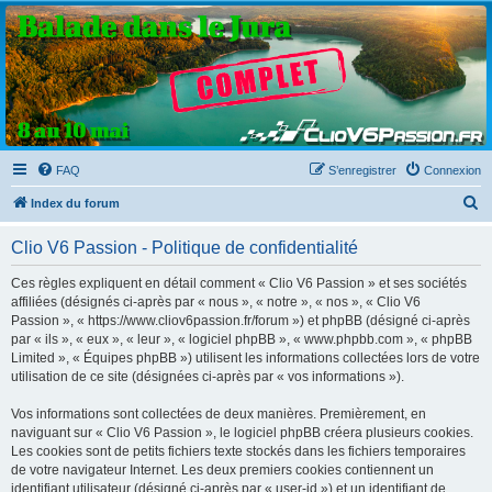
Clio V6 Passion
Le site français des passionnés de Clio V6
FAQ
S’enregistrer
Connexion
R
Index du forum
e
Clio V6 Passion - Politique de confidentialité
c
h
Ces règles expliquent en détail comment « Clio V6 Passion » et ses sociétés
affiliées (désignés ci-après par « nous », « notre », « nos », « Clio V6
e
Passion », « https://www.cliov6passion.fr/forum ») et phpBB (désigné ci-après
r
par « ils », « eux », « leur », « logiciel phpBB », « www.phpbb.com », « phpBB
Limited », « Équipes phpBB ») utilisent les informations collectées lors de votre
c
utilisation de ce site (désignées ci-après par « vos informations »).
h
Vos informations sont collectées de deux manières. Premièrement, en
e
naviguant sur « Clio V6 Passion », le logiciel phpBB créera plusieurs cookies.
r
Les cookies sont de petits fichiers texte stockés dans les fichiers temporaires
de votre navigateur Internet. Les deux premiers cookies contiennent un
identifiant utilisateur (désigné ci-après par « user-id ») et un identifiant de