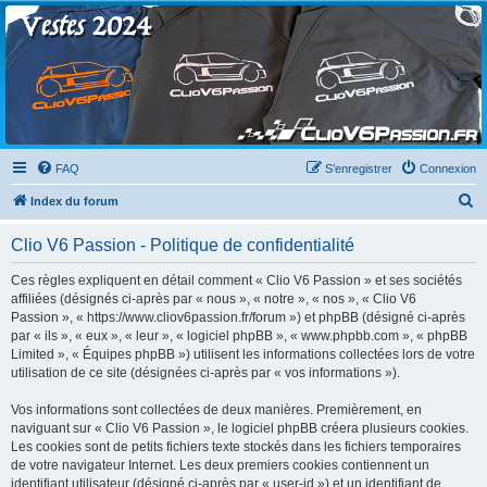
Clio V6 Passion
Le site français des passionnés de Clio V6
FAQ
S’enregistrer
Connexion
R
Index du forum
e
Clio V6 Passion - Politique de confidentialité
c
h
Ces règles expliquent en détail comment « Clio V6 Passion » et ses sociétés
affiliées (désignés ci-après par « nous », « notre », « nos », « Clio V6
e
Passion », « https://www.cliov6passion.fr/forum ») et phpBB (désigné ci-après
r
par « ils », « eux », « leur », « logiciel phpBB », « www.phpbb.com », « phpBB
Limited », « Équipes phpBB ») utilisent les informations collectées lors de votre
c
utilisation de ce site (désignées ci-après par « vos informations »).
h
Vos informations sont collectées de deux manières. Premièrement, en
e
naviguant sur « Clio V6 Passion », le logiciel phpBB créera plusieurs cookies.
r
Les cookies sont de petits fichiers texte stockés dans les fichiers temporaires
de votre navigateur Internet. Les deux premiers cookies contiennent un
identifiant utilisateur (désigné ci-après par « user-id ») et un identifiant de