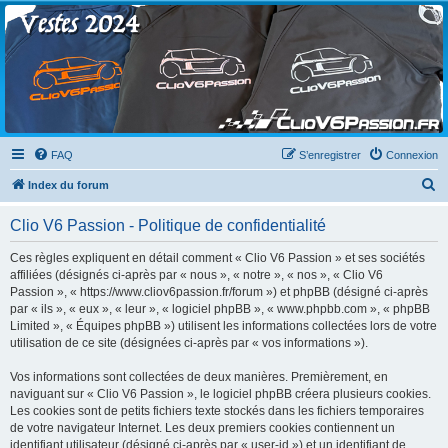
Clio V6 Passion
Le site français des passionnés de Clio V6
FAQ
S’enregistrer
Connexion
R
Index du forum
e
Clio V6 Passion - Politique de confidentialité
c
h
Ces règles expliquent en détail comment « Clio V6 Passion » et ses sociétés
affiliées (désignés ci-après par « nous », « notre », « nos », « Clio V6
e
Passion », « https://www.cliov6passion.fr/forum ») et phpBB (désigné ci-après
r
par « ils », « eux », « leur », « logiciel phpBB », « www.phpbb.com », « phpBB
Limited », « Équipes phpBB ») utilisent les informations collectées lors de votre
c
utilisation de ce site (désignées ci-après par « vos informations »).
h
Vos informations sont collectées de deux manières. Premièrement, en
e
naviguant sur « Clio V6 Passion », le logiciel phpBB créera plusieurs cookies.
r
Les cookies sont de petits fichiers texte stockés dans les fichiers temporaires
de votre navigateur Internet. Les deux premiers cookies contiennent un
identifiant utilisateur (désigné ci-après par « user-id ») et un identifiant de