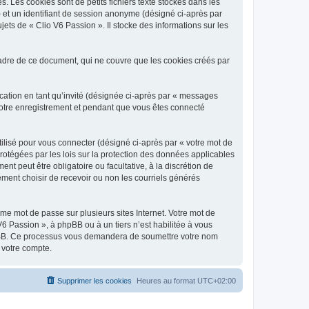
 Les cookies sont de petits fichiers texte stockés dans les
») et un identifiant de session anonyme (désigné ci-après par
ets de « Clio V6 Passion ». Il stocke des informations sur les
adre de ce document, qui ne couvre que les cookies créés par
ication en tant qu’invité (désignée ci-après par « messages
 votre enregistrement et pendant que vous êtes connecté
ilisé pour vous connecter (désigné ci-après par « votre mot de
protégées par les lois sur la protection des données applicables
t peut être obligatoire ou facultative, à la discrétion de
ment choisir de recevoir ou non les courriels générés
e mot de passe sur plusieurs sites Internet. Votre mot de
6 Passion », à phpBB ou à un tiers n’est habilitée à vous
 phpBB. Ce processus vous demandera de soumettre votre nom
 votre compte.
Supprimer les cookies
Heures au format
UTC+02:00