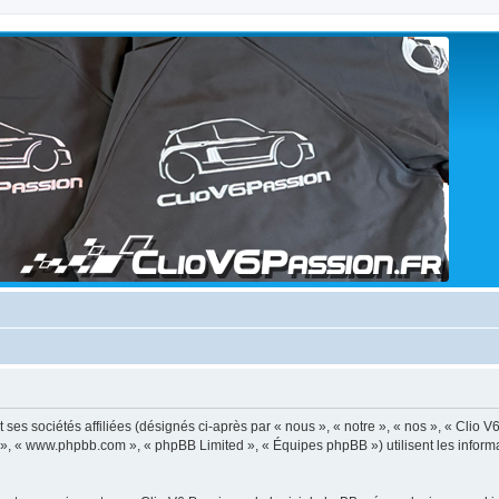
ses sociétés affiliées (désignés ci-après par « nous », « notre », « nos », « Clio V
BB », « www.phpbb.com », « phpBB Limited », « Équipes phpBB ») utilisent les informat