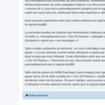
Vos informations sont collectées de deux manières. Premièrement
fichiers temporaires de votre navigateur Internet. Les deux prem
« session-id »), tous deux automatiquement assignés par le logi
sujets que vous avez lus, améliorant ainsi votre expérience utili
Nous pouvons également créer des cookies externes au logicie
le logiciel phpBB.
La seconde manière de collecter des informations s’effectue par
d’invités »), l’enregistrement sur « Clio V6 Passion » (désign
(désignés ci-après par « vos messages »).
Votre compte contiendra au minimum : un nom d’utilisateur uniq
passe »), et une adresse courriel valide (désignée ci-après par
dans le pays qui nous héberge. Toute information autre que vos 
« Clio V6 Passion ». Dans tous les cas, vous pouvez choisir qu
automatiquement par le logiciel phpBB.
Votre mot de passe est chiffré (hachage à sens unique) pour ga
passe est la clé de votre compte sur « Clio V6 Passion », veuil
demander votre mot de passe. Si vous l’oubliez, vous pouvez ut
d’utilisateur et votre adresse courriel, après quoi le logicie
Index du forum