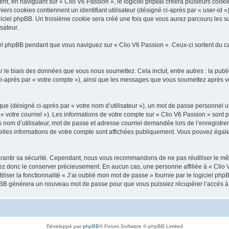
, en naviguant sur « Clio V6 Passion », le logiciel phpBB créera plusieurs cookies.
iers cookies contiennent un identifiant utilisateur (désigné ci-après par « user-id 
ciel phpBB. Un troisième cookie sera créé une fois que vous aurez parcouru les suj
sateur.
l phpBB pendant que vous naviguez sur « Clio V6 Passion ». Ceux-ci sortent du c
 le biais des données que vous nous soumettez. Cela inclut, entre autres : la publ
é ci-après par « votre compte »), ainsi que les messages que vous soumettez après
ue (désigné ci-après par « votre nom d’utilisateur »), un mot de passe personnel ut
 « votre courriel »). Les informations de votre compte sur « Clio V6 Passion » sont 
nom d’utilisateur, mot de passe et adresse courriel demandée lors de l’enregistremen
elles informations de votre compte sont affichées publiquement. Vous pouvez égale
rantir sa sécurité. Cependant, nous vous recommandons de ne pas réutiliser le mêm
lez donc le conserver précieusement. En aucun cas, une personne affiliée à « Clio V
iliser la fonctionnalité « J’ai oublié mon mot de passe » fournie par le logiciel
l phpBB générera un nouveau mot de passe pour que vous puissiez récupérer l’accès à
Développé par
phpBB
® Forum Software © phpBB Limited