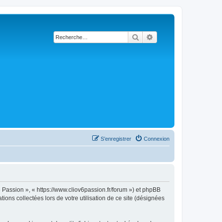
Rechercher
Recherche avancée
S’enregistrer
Connexion
6 Passion », « https://www.cliov6passion.fr/forum ») et phpBB
ions collectées lors de votre utilisation de ce site (désignées