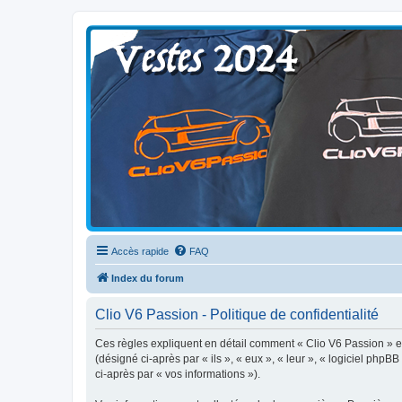
Clio V6 Passion
Le site français des passionnés de Clio V6
Accès rapide
FAQ
Index du forum
Clio V6 Passion - Politique de confidentialité
Ces règles expliquent en détail comment « Clio V6 Passion » et 
(désigné ci-après par « ils », « eux », « leur », « logiciel php
ci-après par « vos informations »).