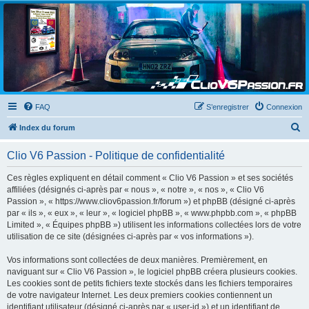
Clio V6 Passion
Le site français des passionnés de Clio V6
FAQ
S’enregistrer
Connexion
R
Index du forum
e
Clio V6 Passion - Politique de confidentialité
c
h
Ces règles expliquent en détail comment « Clio V6 Passion » et ses sociétés
affiliées (désignés ci-après par « nous », « notre », « nos », « Clio V6
e
Passion », « https://www.cliov6passion.fr/forum ») et phpBB (désigné ci-après
r
par « ils », « eux », « leur », « logiciel phpBB », « www.phpbb.com », « phpBB
Limited », « Équipes phpBB ») utilisent les informations collectées lors de votre
c
utilisation de ce site (désignées ci-après par « vos informations »).
h
Vos informations sont collectées de deux manières. Premièrement, en
e
naviguant sur « Clio V6 Passion », le logiciel phpBB créera plusieurs cookies.
r
Les cookies sont de petits fichiers texte stockés dans les fichiers temporaires
de votre navigateur Internet. Les deux premiers cookies contiennent un
identifiant utilisateur (désigné ci-après par « user-id ») et un identifiant de