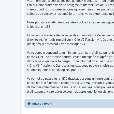
Vos informations sont collectées de deux manières. Premièrement
fichiers temporaires de votre navigateur Internet. Les deux prem
« session-id »), tous deux automatiquement assignés par le logi
sujets que vous avez lus, améliorant ainsi votre expérience utili
Nous pouvons également créer des cookies externes au logicie
le logiciel phpBB.
La seconde manière de collecter des informations s’effectue par
d’invités »), l’enregistrement sur « Clio V6 Passion » (désign
(désignés ci-après par « vos messages »).
Votre compte contiendra au minimum : un nom d’utilisateur uniq
passe »), et une adresse courriel valide (désignée ci-après par
dans le pays qui nous héberge. Toute information autre que vos 
« Clio V6 Passion ». Dans tous les cas, vous pouvez choisir qu
automatiquement par le logiciel phpBB.
Votre mot de passe est chiffré (hachage à sens unique) pour ga
passe est la clé de votre compte sur « Clio V6 Passion », veuil
demander votre mot de passe. Si vous l’oubliez, vous pouvez ut
d’utilisateur et votre adresse courriel, après quoi le logicie
Index du forum