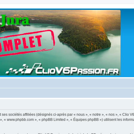
ses sociétés affiliées (désignés ci-après par « nous », « notre », « nos », « Clio V
BB », « www.phpbb.com », « phpBB Limited », « Équipes phpBB ») utilisent les informat