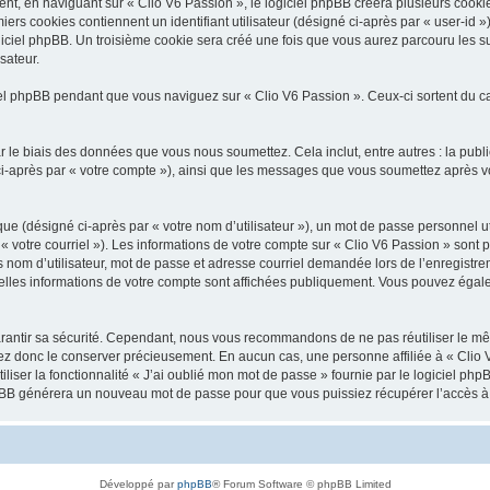
, en naviguant sur « Clio V6 Passion », le logiciel phpBB créera plusieurs cookies.
iers cookies contiennent un identifiant utilisateur (désigné ci-après par « user-id 
ciel phpBB. Un troisième cookie sera créé une fois que vous aurez parcouru les suj
sateur.
l phpBB pendant que vous naviguez sur « Clio V6 Passion ». Ceux-ci sortent du c
 le biais des données que vous nous soumettez. Cela inclut, entre autres : la publ
é ci-après par « votre compte »), ainsi que les messages que vous soumettez après
ue (désigné ci-après par « votre nom d’utilisateur »), un mot de passe personnel ut
 « votre courriel »). Les informations de votre compte sur « Clio V6 Passion » sont 
nom d’utilisateur, mot de passe et adresse courriel demandée lors de l’enregistremen
elles informations de votre compte sont affichées publiquement. Vous pouvez égale
rantir sa sécurité. Cependant, nous vous recommandons de ne pas réutiliser le mêm
lez donc le conserver précieusement. En aucun cas, une personne affiliée à « Clio V
iliser la fonctionnalité « J’ai oublié mon mot de passe » fournie par le logiciel
l phpBB générera un nouveau mot de passe pour que vous puissiez récupérer l’accès à
Développé par
phpBB
® Forum Software © phpBB Limited