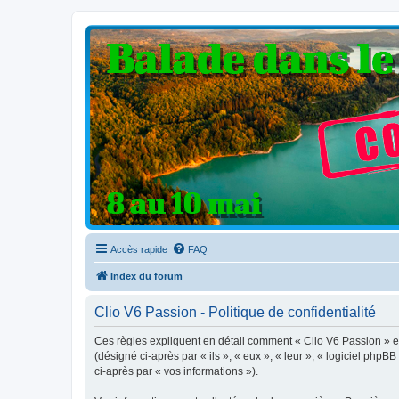
Clio V6 Passion
Le site français des passionnés de Clio V6
Accès rapide
FAQ
Index du forum
Clio V6 Passion - Politique de confidentialité
Ces règles expliquent en détail comment « Clio V6 Passion » et 
(désigné ci-après par « ils », « eux », « leur », « logiciel php
ci-après par « vos informations »).