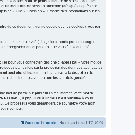
 Les cookies sont de petits fichiers texte stockés dans les
») et un identifiant de session anonyme (désigné ci-après par
ets de « Clio V6 Passion ». Il stocke des informations sur les
adre de ce document, qui ne couvre que les cookies créés par
ication en tant qu’invité (désignée ci-après par « messages
 votre enregistrement et pendant que vous êtes connecté
ilisé pour vous connecter (désigné ci-après par « votre mot de
protégées par les lois sur la protection des données applicables
t peut être obligatoire ou facultative, à la discrétion de
ment choisir de recevoir ou non les courriels générés
e mot de passe sur plusieurs sites Internet. Votre mot de
6 Passion », à phpBB ou à un tiers n’est habilitée à vous
 phpBB. Ce processus vous demandera de soumettre votre nom
 votre compte.
Supprimer les cookies
Heures au format
UTC+02:00