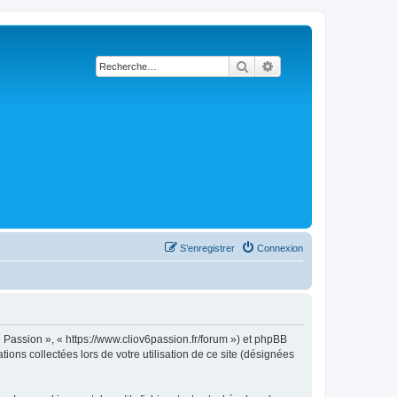
Rechercher
Recherche avancée
S’enregistrer
Connexion
6 Passion », « https://www.cliov6passion.fr/forum ») et phpBB
ions collectées lors de votre utilisation de ce site (désignées