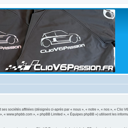
ses sociétés affiliées (désignés ci-après par « nous », « notre », « nos », « Clio V
BB », « www.phpbb.com », « phpBB Limited », « Équipes phpBB ») utilisent les informat