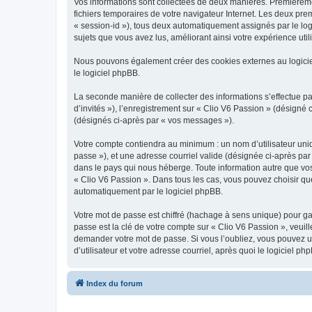
Vos informations sont collectées de deux manières. Premièrement
fichiers temporaires de votre navigateur Internet. Les deux prem
« session-id »), tous deux automatiquement assignés par le logi
sujets que vous avez lus, améliorant ainsi votre expérience utili
Nous pouvons également créer des cookies externes au logicie
le logiciel phpBB.
La seconde manière de collecter des informations s’effectue par
d’invités »), l’enregistrement sur « Clio V6 Passion » (désign
(désignés ci-après par « vos messages »).
Votre compte contiendra au minimum : un nom d’utilisateur uniq
passe »), et une adresse courriel valide (désignée ci-après par
dans le pays qui nous héberge. Toute information autre que vos 
« Clio V6 Passion ». Dans tous les cas, vous pouvez choisir qu
automatiquement par le logiciel phpBB.
Votre mot de passe est chiffré (hachage à sens unique) pour ga
passe est la clé de votre compte sur « Clio V6 Passion », veuil
demander votre mot de passe. Si vous l’oubliez, vous pouvez ut
d’utilisateur et votre adresse courriel, après quoi le logicie
Index du forum