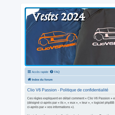
Clio V6 Passion
Le site français des passionnés de Clio V6
Accès rapide
FAQ
Index du forum
Clio V6 Passion - Politique de confidentialité
Ces règles expliquent en détail comment « Clio V6 Passion » et 
(désigné ci-après par « ils », « eux », « leur », « logiciel php
ci-après par « vos informations »).