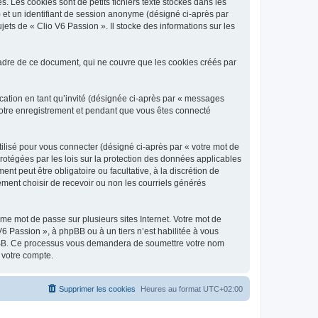
 Les cookies sont de petits fichiers texte stockés dans les
») et un identifiant de session anonyme (désigné ci-après par
ets de « Clio V6 Passion ». Il stocke des informations sur les
adre de ce document, qui ne couvre que les cookies créés par
ication en tant qu’invité (désignée ci-après par « messages
 votre enregistrement et pendant que vous êtes connecté
ilisé pour vous connecter (désigné ci-après par « votre mot de
protégées par les lois sur la protection des données applicables
t peut être obligatoire ou facultative, à la discrétion de
ment choisir de recevoir ou non les courriels générés
e mot de passe sur plusieurs sites Internet. Votre mot de
6 Passion », à phpBB ou à un tiers n’est habilitée à vous
 phpBB. Ce processus vous demandera de soumettre votre nom
 votre compte.
Supprimer les cookies
Heures au format
UTC+02:00