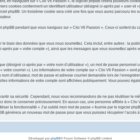
, en naviguant sur « Clio V6 Passion », le logiciel phpBB créera plusieurs cookies.
iers cookies contiennent un identifiant utilisateur (désigné ci-après par « user-id 
ciel phpBB. Un troisième cookie sera créé une fois que vous aurez parcouru les suj
sateur.
l phpBB pendant que vous naviguez sur « Clio V6 Passion ». Ceux-ci sortent du c
 le biais des données que vous nous soumettez. Cela inclut, entre autres : la publ
é ci-après par « votre compte »), ainsi que les messages que vous soumettez après
ue (désigné ci-après par « votre nom d’utilisateur »), un mot de passe personnel ut
 « votre courriel »). Les informations de votre compte sur « Clio V6 Passion » sont 
nom d’utilisateur, mot de passe et adresse courriel demandée lors de l’enregistremen
elles informations de votre compte sont affichées publiquement. Vous pouvez égale
rantir sa sécurité. Cependant, nous vous recommandons de ne pas réutiliser le mêm
lez donc le conserver précieusement. En aucun cas, une personne affiliée à « Clio V
iliser la fonctionnalité « J’ai oublié mon mot de passe » fournie par le logiciel
l phpBB générera un nouveau mot de passe pour que vous puissiez récupérer l’accès à
Développé par
phpBB
® Forum Software © phpBB Limited