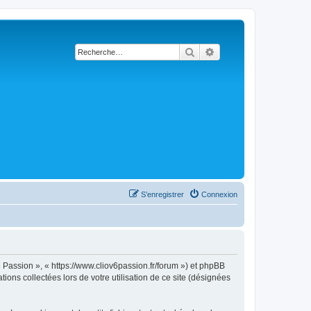
Rechercher
Recherche avancée
S’enregistrer
Connexion
6 Passion », « https://www.cliov6passion.fr/forum ») et phpBB
ions collectées lors de votre utilisation de ce site (désignées