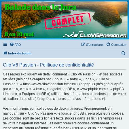
Clio V6 Passion
Le site français des passionnés de Clio V6
FAQ
S’enregistrer
Connexion
R
Index du forum
e
Clio V6 Passion - Politique de confidentialité
c
h
Ces règles expliquent en détail comment « Clio V6 Passion » et ses sociétés
affiliées (désignés ci-après par « nous », « notre », « nos », « Clio V6
e
Passion », « https://www.cliov6passion.fr/forum ») et phpBB (désigné ci-après
r
par « ils », « eux », « leur », « logiciel phpBB », « www.phpbb.com », « phpBB
Limited », « Équipes phpBB ») utilisent les informations collectées lors de votre
c
utilisation de ce site (désignées ci-après par « vos informations »).
h
Vos informations sont collectées de deux manières. Premièrement, en
e
naviguant sur « Clio V6 Passion », le logiciel phpBB créera plusieurs cookies.
r
Les cookies sont de petits fichiers texte stockés dans les fichiers temporaires
de votre navigateur Internet. Les deux premiers cookies contiennent un
identifiant utilisateur (désigné ci-après par « user-id ») et un identifiant de