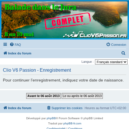
Clio V6 Passion
Le site français des passionnés de Clio V6
FAQ
Connexion
R
Index du forum
e
Langue :
c
Clio V6 Passion - Enregistrement
h
Pour continuer l’enregistrement, indiquez votre date de naissance.
e
r
c
h
Index du forum
Supprimer les cookies
Heures au format
UTC+02:00
e
r
Développé par
phpBB
® Forum Software © phpBB Limited
Traduit par
phpBB-fr.com
Confidentialité
|
Conditions