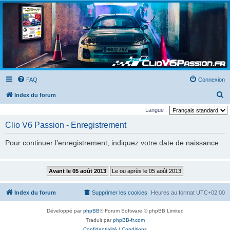
Clio V6 Passion
Le site français des passionnés de Clio V6
FAQ
Connexion
R
Index du forum
e
Langue :
c
Clio V6 Passion - Enregistrement
h
Pour continuer l’enregistrement, indiquez votre date de naissance.
e
r
c
h
Index du forum
Supprimer les cookies
Heures au format
UTC+02:00
e
r
Développé par
phpBB
® Forum Software © phpBB Limited
Traduit par
phpBB-fr.com
Confidentialité
|
Conditions