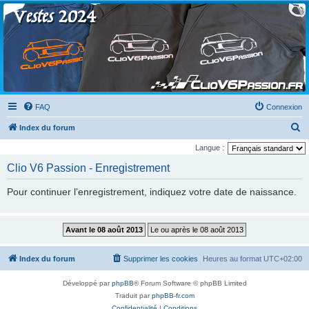
Clio V6 Passion
Le site français des passionnés de Clio V6
FAQ
Connexion
R
Index du forum
e
Langue :
c
Clio V6 Passion - Enregistrement
h
Pour continuer l’enregistrement, indiquez votre date de naissance.
e
r
c
h
Index du forum
Supprimer les cookies
Heures au format
UTC+02:00
e
r
Développé par
phpBB
® Forum Software © phpBB Limited
Traduit par
phpBB-fr.com
Confidentialité
|
Conditions