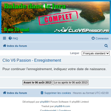
Clio V6 Passion
Le site français des passionnés de Clio V6
FAQ
Connexion
R
Index du forum
e
Langue :
c
Clio V6 Passion - Enregistrement
h
Pour continuer l’enregistrement, indiquez votre date de naissance.
e
r
c
h
Index du forum
Supprimer les cookies
Heures au format
UTC+02:00
e
r
Développé par
phpBB
® Forum Software © phpBB Limited
Traduit par
phpBB-fr.com
Confidentialité
|
Conditions