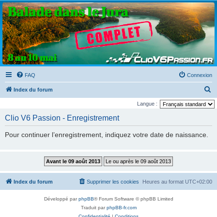
Clio V6 Passion
Le site français des passionnés de Clio V6
FAQ
Connexion
R
Index du forum
e
Langue :
c
Clio V6 Passion - Enregistrement
h
Pour continuer l’enregistrement, indiquez votre date de naissance.
e
r
c
h
Index du forum
Supprimer les cookies
Heures au format
UTC+02:00
e
r
Développé par
phpBB
® Forum Software © phpBB Limited
Traduit par
phpBB-fr.com
Confidentialité
|
Conditions