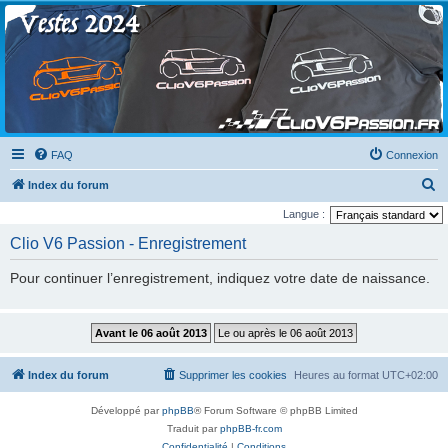
Clio V6 Passion
Le site français des passionnés de Clio V6
FAQ
Connexion
R
Index du forum
e
Langue :
c
Clio V6 Passion - Enregistrement
h
Pour continuer l’enregistrement, indiquez votre date de naissance.
e
r
c
h
Index du forum
Supprimer les cookies
Heures au format
UTC+02:00
e
r
Développé par
phpBB
® Forum Software © phpBB Limited
Traduit par
phpBB-fr.com
Confidentialité
|
Conditions