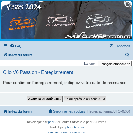
Clio V6 Passion
Le site français des passionnés de Clio V6
FAQ
Connexion
R
Index du forum
e
Langue :
c
Clio V6 Passion - Enregistrement
h
Pour continuer l’enregistrement, indiquez votre date de naissance.
e
r
c
h
Index du forum
Supprimer les cookies
Heures au format
UTC+02:00
e
r
Développé par
phpBB
® Forum Software © phpBB Limited
Traduit par
phpBB-fr.com
Confidentialité
|
Conditions