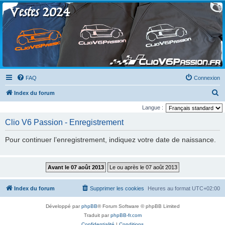
Clio V6 Passion
Le site français des passionnés de Clio V6
FAQ
Connexion
R
Index du forum
e
Langue :
c
Clio V6 Passion - Enregistrement
h
Pour continuer l’enregistrement, indiquez votre date de naissance.
e
r
c
h
Index du forum
Supprimer les cookies
Heures au format
UTC+02:00
e
r
Développé par
phpBB
® Forum Software © phpBB Limited
Traduit par
phpBB-fr.com
Confidentialité
|
Conditions