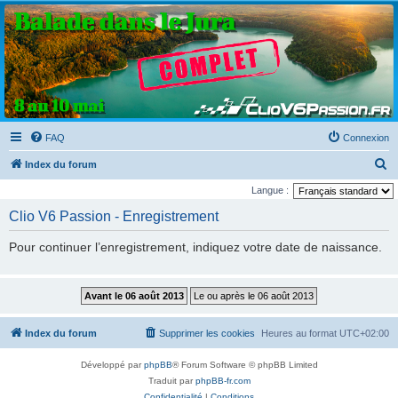
Clio V6 Passion
Le site français des passionnés de Clio V6
FAQ
Connexion
R
Index du forum
e
Langue :
c
Clio V6 Passion - Enregistrement
h
Pour continuer l’enregistrement, indiquez votre date de naissance.
e
r
c
h
Index du forum
Supprimer les cookies
Heures au format
UTC+02:00
e
r
Développé par
phpBB
® Forum Software © phpBB Limited
Traduit par
phpBB-fr.com
Confidentialité
|
Conditions