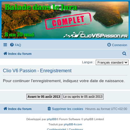
Clio V6 Passion
Le site français des passionnés de Clio V6
FAQ
Connexion
R
Index du forum
e
Langue :
c
Clio V6 Passion - Enregistrement
h
Pour continuer l’enregistrement, indiquez votre date de naissance.
e
r
c
h
Index du forum
Supprimer les cookies
Heures au format
UTC+02:00
e
r
Développé par
phpBB
® Forum Software © phpBB Limited
Traduit par
phpBB-fr.com
Confidentialité
|
Conditions