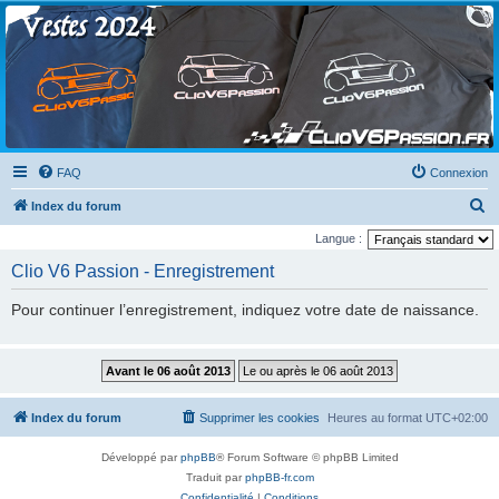
Clio V6 Passion
Le site français des passionnés de Clio V6
FAQ
Connexion
R
Index du forum
e
Langue :
c
Clio V6 Passion - Enregistrement
h
Pour continuer l’enregistrement, indiquez votre date de naissance.
e
r
c
h
Index du forum
Supprimer les cookies
Heures au format
UTC+02:00
e
r
Développé par
phpBB
® Forum Software © phpBB Limited
Traduit par
phpBB-fr.com
Confidentialité
|
Conditions