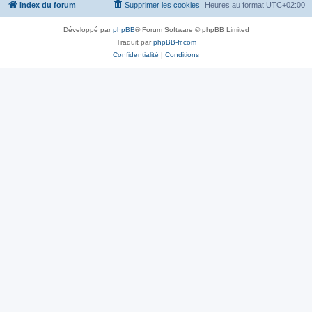
Index du forum
Supprimer les cookies
Heures au format
UTC+02:00
Développé par
phpBB
® Forum Software © phpBB Limited
Traduit par
phpBB-fr.com
Confidentialité
|
Conditions