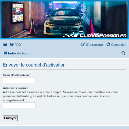
Clio V6 Passion
Le site français des passionnés de Clio V6
FAQ
S’enregistrer
Connexion
R
Index du forum
e
Envoyer le courriel d’activation
c
h
Nom d’utilisateur :
e
r
Adresse courriel :
Adresse courriel associée à votre compte. Si vous ne l’avez pas modifiée via votre
c
panneau d’utilisateur, il s’agit de l’adresse que vous avez fournie lors de votre
enregistrement.
h
e
r