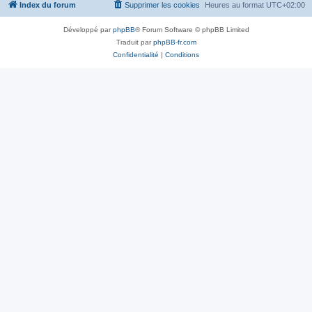
Index du forum
Supprimer les cookies
Heures au format
UTC+02:00
Développé par
phpBB
® Forum Software © phpBB Limited
Traduit par
phpBB-fr.com
Confidentialité
|
Conditions