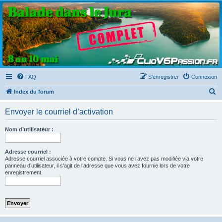
Clio V6 Passion
Le site français des passionnés de Clio V6
FAQ
S’enregistrer
Connexion
R
Index du forum
e
Envoyer le courriel d’activation
c
h
Nom d’utilisateur :
e
r
Adresse courriel :
Adresse courriel associée à votre compte. Si vous ne l’avez pas modifiée via votre
c
panneau d’utilisateur, il s’agit de l’adresse que vous avez fournie lors de votre
enregistrement.
h
e
r