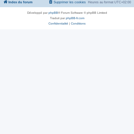
Index du forum
Supprimer les cookies
Heures au format
UTC+02:00
Développé par
phpBB
® Forum Software © phpBB Limited
Traduit par
phpBB-fr.com
Confidentialité
|
Conditions