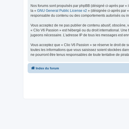
Nos forums sont propulsés par phpBB (désigné ci-après par « il
la «
GNU General Public License v2
» (désignée ci-après par 
responsable du contenu ou des comportements autorisés ou inter
Vous acceptez de ne pas publier de contenu abusif, obscène, vul
« Clio V6 Passion » est hébergé ou du droit international. Une 
jugeons nécessaire. L’adresse IP de tous les messages est enre
Vous acceptez que « Clio V6 Passion » se réserve le droit de su
toutes les informations que vous saisissez soient stockées da
ne pourront être tenus responsables de toute tentative de pira
Index du forum