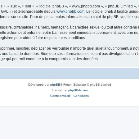
s », « eux », « leur », « logiciel phpBB », « www.phpbb.com », « phpBB Limited »,
« GPL ») et téléchargeable depuis
www.phpbb.com
. Le logiciel phpBB facilite uniq
dits sur ce site. Pour de plus amples informations au sujet de phpBB, veuillez co
gaire, diffamatoire, haineux, menaçant, à caractère sexuel ou tout autre contenu ill
telle action peut entraîner votre bannissement immédiat et permanent, avec une notif
gistrée pour aider à faire respecter ces conditions.
pprimer, modifier, déplacer ou verrouiller n’importe quel sujet à tout moment, à n
ns une base de données. Bien que ces informations ne soient pas divulguées à un t
tage qui pourrait conduire à la compromission des données.
Développé par
phpBB
® Forum Software © phpBB Limited
Traduit par
phpBB-fr.com
Confidentialité
|
Conditions