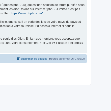
 « Équipes phpBB »), qui est une solution de forum publiée sous
uement les discussions sur Internet ; phpBB Limited n’est pas
nsulter :
https://www.phpbb.com/
.
icite, que ce soit en vertu des lois de votre pays, du pays où
ication à votre fournisseur d’accès à Internet si nous le
otre seule discrétion. En tant que membre, vous acceptez que
iers sans votre consentement, ni « Clio V6 Passion » ni phpBB
Supprimer les cookies
Heures au format
UTC+02:00