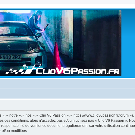
», « notre », « nos », « Clio V6 Passion », « https://www.cliov6passion.fr/forum »),
tes ces conditions, alors n’accédez pas et/ou n’utilisez pas « Clio V6 Passion ». N
 responsabilité de vérifier ce document régulièrement, car votre utilisation continu
r et/ou modifiées.