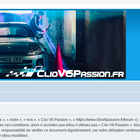
», « notre », « nos », « Clio V6 Passion », « https://www.cliov6passion.fr/forum »),
tes ces conditions, alors n’accédez pas et/ou n’utilisez pas « Clio V6 Passion ». N
 responsabilité de vérifier ce document régulièrement, car votre utilisation continu
r et/ou modifiées.