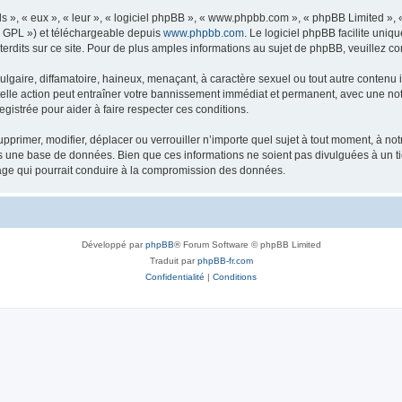
s », « eux », « leur », « logiciel phpBB », « www.phpbb.com », « phpBB Limited »,
« GPL ») et téléchargeable depuis
www.phpbb.com
. Le logiciel phpBB facilite uniq
dits sur ce site. Pour de plus amples informations au sujet de phpBB, veuillez co
gaire, diffamatoire, haineux, menaçant, à caractère sexuel ou tout autre contenu ill
telle action peut entraîner votre bannissement immédiat et permanent, avec une notif
gistrée pour aider à faire respecter ces conditions.
pprimer, modifier, déplacer ou verrouiller n’importe quel sujet à tout moment, à n
ns une base de données. Bien que ces informations ne soient pas divulguées à un t
tage qui pourrait conduire à la compromission des données.
Développé par
phpBB
® Forum Software © phpBB Limited
Traduit par
phpBB-fr.com
Confidentialité
|
Conditions