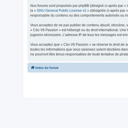
Nos forums sont propulsés par phpBB (désigné ci-après par « il
la «
GNU General Public License v2
» (désignée ci-après par 
responsable du contenu ou des comportements autorisés ou inter
Vous acceptez de ne pas publier de contenu abusif, obscène, vul
« Clio V6 Passion » est hébergé ou du droit international. Une 
jugeons nécessaire. L’adresse IP de tous les messages est enre
Vous acceptez que « Clio V6 Passion » se réserve le droit de su
toutes les informations que vous saisissez soient stockées da
ne pourront être tenus responsables de toute tentative de pira
Index du forum