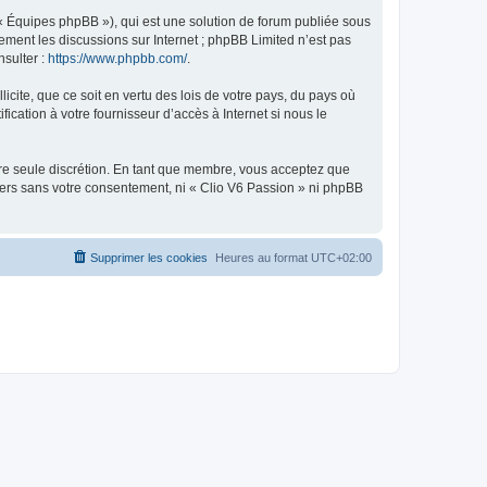
 « Équipes phpBB »), qui est une solution de forum publiée sous
uement les discussions sur Internet ; phpBB Limited n’est pas
nsulter :
https://www.phpbb.com/
.
icite, que ce soit en vertu des lois de votre pays, du pays où
ication à votre fournisseur d’accès à Internet si nous le
otre seule discrétion. En tant que membre, vous acceptez que
iers sans votre consentement, ni « Clio V6 Passion » ni phpBB
Supprimer les cookies
Heures au format
UTC+02:00