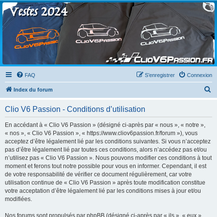
Clio V6 Passion
Le site français des passionnés de Clio V6
FAQ
S’enregistrer
Connexion
R
Index du forum
e
Clio V6 Passion - Conditions d’utilisation
c
h
En accédant à « Clio V6 Passion » (désigné ci-après par « nous », « notre »,
« nos », « Clio V6 Passion », « https://www.cliov6passion.fr/forum »), vous
e
acceptez d’être légalement lié par les conditions suivantes. Si vous n’acceptez
r
pas d’être légalement lié par toutes ces conditions, alors n’accédez pas et/ou
n’utilisez pas « Clio V6 Passion ». Nous pouvons modifier ces conditions à tout
c
moment et ferons tout notre possible pour vous en informer. Cependant, il est
h
de votre responsabilité de vérifier ce document régulièrement, car votre
utilisation continue de « Clio V6 Passion » après toute modification constitue
e
votre acceptation d’être légalement lié par les conditions mises à jour et/ou
r
modifiées.
Nos forums sont propulsés par phpBB (désigné ci-après par « ils », « eux »,