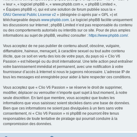
« leur », « logiciel phpBB », « www.phpbb.com », « phpBB Limited »,
« Équipes phpBB »), qui est une solution de forum publiée sous la «
GNU General Public License v2
» (désignée ci-après par « GPL ») et
téléchargeable depuis
www.phpbb.com
. Le logiciel phpBB facilite uniquement
les discussions sur Internet ; phpBB Limited n’est pas responsable du contenu
ou des comportements autorisés ou interdits sur ce site. Pour de plus amples
informations au sujet de phpBB, veuillez consulter :
https://www.phpbb.com/
.
Vous acceptez de ne pas publier de contenu abusif, obscène, vulgaire,
diffamatoire, haineux, menaçant, à caractère sexuel ou tout autre contenu
illicite, que ce soit en vertu des lois de votre pays, du pays où « Clio V6
Passion » est hébergé ou du droit international. Une telle action peut entraîner
votre bannissement immédiat et permanent, avec une notification à votre
fournisseur d’accès à Internet si nous le jugeons nécessaire. L’adresse IP de
tous les messages est enregistrée pour aider à faire respecter ces conditions.
Vous acceptez que « Clio V6 Passion » se réserve le droit de supprimer,
modifier, déplacer ou verrouiller n’importe quel sujet à tout moment, à notre
seule discrétion. En tant que membre, vous acceptez que toutes les
informations que vous saisissez soient stockées dans une base de données.
Bien que ces informations ne soient pas divulguées à un tiers sans votre
consentement, ni « Clio V6 Passion » ni phpBB ne pourront être tenus
responsables de toute tentative de piratage qui pourrait conduire à la
compromission des données.