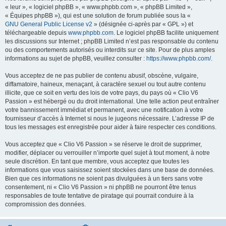
« leur », « logiciel phpBB », « www.phpbb.com », « phpBB Limited »,
« Équipes phpBB »), qui est une solution de forum publiée sous la «
GNU General Public License v2
» (désignée ci-après par « GPL ») et
téléchargeable depuis
www.phpbb.com
. Le logiciel phpBB facilite uniquement
les discussions sur Internet ; phpBB Limited n’est pas responsable du contenu
ou des comportements autorisés ou interdits sur ce site. Pour de plus amples
informations au sujet de phpBB, veuillez consulter :
https://www.phpbb.com/
.
Vous acceptez de ne pas publier de contenu abusif, obscène, vulgaire,
diffamatoire, haineux, menaçant, à caractère sexuel ou tout autre contenu
illicite, que ce soit en vertu des lois de votre pays, du pays où « Clio V6
Passion » est hébergé ou du droit international. Une telle action peut entraîner
votre bannissement immédiat et permanent, avec une notification à votre
fournisseur d’accès à Internet si nous le jugeons nécessaire. L’adresse IP de
tous les messages est enregistrée pour aider à faire respecter ces conditions.
Vous acceptez que « Clio V6 Passion » se réserve le droit de supprimer,
modifier, déplacer ou verrouiller n’importe quel sujet à tout moment, à notre
seule discrétion. En tant que membre, vous acceptez que toutes les
informations que vous saisissez soient stockées dans une base de données.
Bien que ces informations ne soient pas divulguées à un tiers sans votre
consentement, ni « Clio V6 Passion » ni phpBB ne pourront être tenus
responsables de toute tentative de piratage qui pourrait conduire à la
compromission des données.