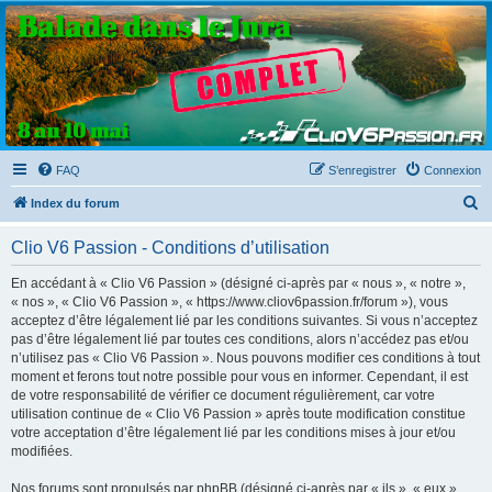
Clio V6 Passion
Le site français des passionnés de Clio V6
FAQ
S’enregistrer
Connexion
R
Index du forum
e
Clio V6 Passion - Conditions d’utilisation
c
h
En accédant à « Clio V6 Passion » (désigné ci-après par « nous », « notre »,
« nos », « Clio V6 Passion », « https://www.cliov6passion.fr/forum »), vous
e
acceptez d’être légalement lié par les conditions suivantes. Si vous n’acceptez
r
pas d’être légalement lié par toutes ces conditions, alors n’accédez pas et/ou
n’utilisez pas « Clio V6 Passion ». Nous pouvons modifier ces conditions à tout
c
moment et ferons tout notre possible pour vous en informer. Cependant, il est
h
de votre responsabilité de vérifier ce document régulièrement, car votre
utilisation continue de « Clio V6 Passion » après toute modification constitue
e
votre acceptation d’être légalement lié par les conditions mises à jour et/ou
r
modifiées.
Nos forums sont propulsés par phpBB (désigné ci-après par « ils », « eux »,